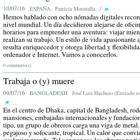
10/07/16
ESPAÑA
Patricia Moratalla
/
Hemos hablado con ocho nómadas digitales recon
nivel mundial. Un día decidieron alejarse de ofici
horarios para emprender una aventura: viajar mien
realizan su trabajo. Un estilo de vida apasionante 
resulta enriquecedor y otorga libertad y flexibilid
ordenador e Internet. Vamos a conocerlos.
0 comentario(s)
Trabaja o (y) muere
09/07/16
BANGLADESH
José Luis Hachero (Enviado es
En el centro de Dhaka, capital de Bangladesh, ro
mansiones, embajadas internacionales y fundacion
tipo, un grupo de obreros carga una viga de metal.
pegajoso y sofocante, tropical. Un calor que convi
cualquier prenda. Tal vez por eso los obreros no t