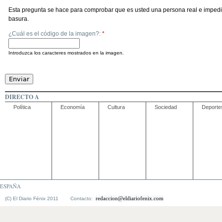
Esta pregunta se hace para comprobar que es usted una persona real e impedi
basura.
¿Cuál es el código de la imagen?:
*
Introduzca los caracteres mostrados en la imagen.
DIRECTO A
Política
Economía
Cultura
Sociedad
Deporte
ESPAÑA
redaccion@eldiariofenix.com
(C) El Diario Fénix 2011 Contacto: