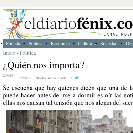
Portada
Política
Economía
Cultura
Sociedad
Dep
Inicio
›
Política
¿Quién nos importa?
20/06/14
ESPAÑA
Nicolás Gómez Acosta
/
Se escucha que hay quienes dicen que una de l
puede hacer antes de irse a dormir es oír las no
ellas nos causan tal tensión que nos alejan del sue