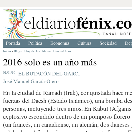
Portada
Política
Economía
Cultura
Sociedad
Dep
Inicio
›
Blogs
›
blog de José Manuel García-Otero
2016 solo es un año más
01/01/16
EL BUTACÓN DEL GARCI
José Manuel García-Otero
En la ciudad de Ramadi (Irak), conquistada hace me
fuerzas del Daesh (Estado Islámico), una bomba des
personas, incluyendo tres niños. En Kabul (Afganist
explosivo escondido dentro de un pomposo florero 
(un francés, un canadiense, un alemán, dos daneses