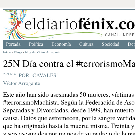
Portada
Política
Economía
Cultura
Sociedad
Dep
Inicio
›
Blogs
›
blog de Victor Arrogante
25N Día contra el #terrorismoMa
23/11/14
POR "CAVALES"
Víctor Arrogante
Este año han sido asesinadas 50 mujeres, víctimas
#terrorismoMachista. Según la Federación de Aso
Separadas y Divorciadas, desde 1999, han muerto
causa. Datos que estremecen, por la sangre vertida
que ha originado hasta la muerte misma. Treinta 
y seis asesinados por manos de su padre o de la pa