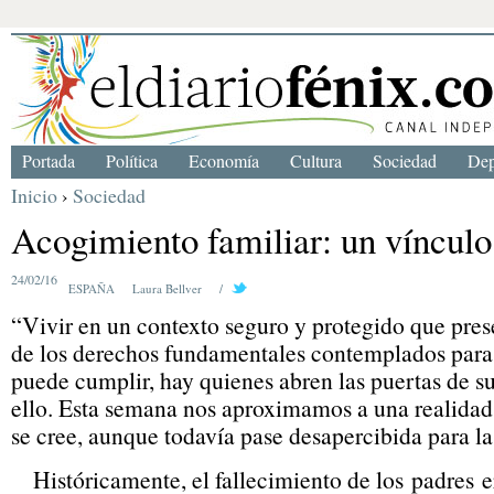
Portada
Política
Economía
Cultura
Sociedad
Dep
Inicio
›
Sociedad
Acogimiento familiar: un víncul
24/02/16
ESPAÑA
Laura Bellver
/
“Vivir en un contexto seguro y protegido que prese
de los derechos fundamentales contemplados para 
puede cumplir, hay quienes abren las puertas de s
ello. Esta semana nos aproximamos a una realidad
se cree, aunque todavía pase desapercibida para l
Históricamente, el fallecimiento de los padres e