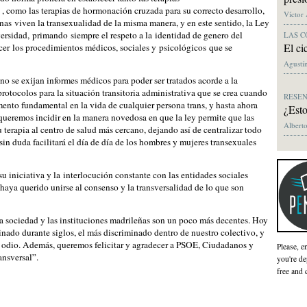
, como las terapias de hormonación cruzada para su correcto desarrollo,
Víctor
nas viven la transexualidad de la misma manera, y en este sentido, la Ley
iversidad, primando siempre el respeto a la identidad de genero del
LAS C
El ci
ecer los procedimientos médicos, sociales y psicológicos que se
Agustín
o se exijan informes médicos para poder ser tratados acorde a la
protocolos para la situación transitoria administrativa que se crea cuando
RESE
mento fundamental en la vida de cualquier persona trans, y hasta ahora
¿Esto
queremos incidir en la manera novedosa en que la ley permite que las
Alberto
 terapia al centro de salud más cercano, dejando así de centralizar todo
sin duda facilitará el día de día de los hombres y mujeres transexuales
niciativa y la interlocución constante con las entidades sociales
ya querido unirse al consenso y la transversalidad de lo que son
.
 sociedad y las instituciones madrileñas son un poco más decentes. Hoy
nado durante siglos, el más discriminado dentro de nuestro colectivo, y
e odio. Además, queremos felicitar y agradecer a PSOE, Ciudadanos y
Please, e
ansversal”.
you're de
free and 