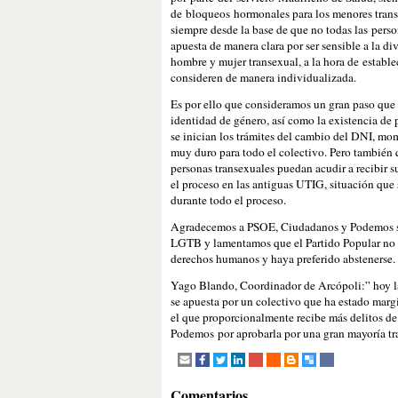
de bloqueos hormonales para los menores trans 
siempre desde la base de que no todas las perso
apuesta de manera clara por ser sensible a la d
hombre y mujer transexual, a la hora de establ
consideren de manera individualizada.
Es por ello que consideramos un gran paso que n
identidad de género, así como la existencia de 
se inician los trámites del cambio del DNI, mo
muy duro para todo el colectivo. Pero también 
personas transexuales puedan acudir a recibir su
el proceso en las antiguas UTIG, situación que 
durante todo el proceso.
Agradecemos a PSOE, Ciudadanos y Podemos su i
LGTB y lamentamos que el Partido Popular no ha
derechos humanos y haya preferido abstenerse
Yago Blando, Coordinador de Arcópoli:” hoy la
se apuesta por un colectivo que ha estado margi
el que proporcionalmente recibe más delitos d
Podemos por aprobarla por una gran mayoría tr
Comentarios