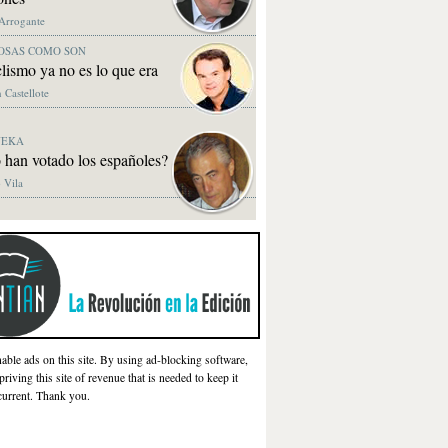
 Arrogante
OSAS COMO SON
clismo ya no es lo que era
 Castellote
NEKA
 han votado los españoles?
 Vila
nable ads on this site. By using ad-blocking software,
priving this site of revenue that is needed to keep it
current. Thank you.