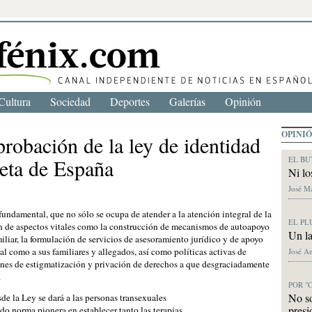
Cultura
Sociedad
Deportes
Galerías
Opinión
OPINI
probación de la ley de identidad
EL BU
eta de España
Ni lo
José M
ndamental, que no sólo se ocupa de atender a la atención integral de la
EL PL
én de aspectos vitales como la construcción de mecanismos de autoapoyo
Un la
miliar, la formulación de servicios de asesoramiento jurídico y de apoyo
al como a sus familiares y allegados, así como políticas activas de
José A
ones de estigmatización y privación de derechos a que desgraciadamente
.
POR "
No s
de la Ley se dará a las personas transexuales
presi
do norma pionera en establecer tanto las terapias