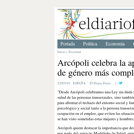
Portada
Política
Economía
Inicio
›
Sociedad
Arcópoli celebra la a
de género más compl
22/03/16
ESPAÑA
El Diario Fénix
/
"Desde Arcópoli celebramos una Ley sin duda fu
salud de las personas transexuales, sino tambi
para afrontar el rechazo del entorno social y fa
psicológico y social tanto a la persona transexu
ocupación en el empleo, que eviten las situaci
se han visto sometidas estas mujeres y hombres
Arcópoli quiere destacar la importancia que des
por parte del servicio Madrileño de Salud, sien