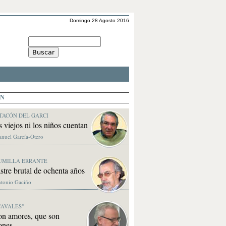
Domingo 28 Agosto 2016
ÓN
TACÓN DEL GARCI
s viejos ni los niños cuentan
anuel García-Otero
UMILLA ERRANTE
stre brutal de ochenta años
ntonio Gaciño
CAVALES"
on amores, que son
ones