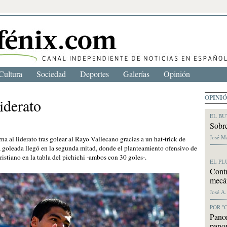
Cultura
Sociedad
Deportes
Galerías
Opinión
OPINI
iderato
EL BU
Sobre
José M
a al liderato tras golear al Rayo Vallecano gracias a un hat-trick de
La goleada llegó en la segunda mitad, donde el planteamiento ofensivo de
istiano en la tabla del pichichi -ambos con 30 goles-.
EL PL
Contr
mecán
José A
POR "
Pano
pano