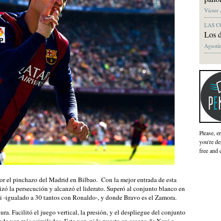
Víctor
LAS C
Los 
Agustín
Please, e
you're de
free and 
or el pinchazo del Madrid en Bilbao. Con la mejor entrada de esta
izó la persecución y alcanzó el liderato. Superó al conjunto blanco en
hi -igualado a 30 tantos con Ronaldo-, y donde Bravo es el Zamora.
ra. Facilitó el juego vertical, la presión, y el despliegue del conjunto