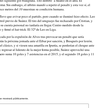
el siguiente gol blaugrana. Tito derribó a Suárez en el área. El
ar. Sin embargo, el árbitro mandó a repetir el penalti y esta vez sí, el
once metros del
10
muestran su condición humana.
Tuvo que avivar poco el partido, pero cuando se iluminó hizo efecto. Leo
rol previo de Suárez. El tiro del uruguayo fue rechazado por Cristian, y
n su cuenta personal no tardaría en llegar. Centro medido desde la
 y firmó el hat-trick. El 32º de Leo en Liga.
cada por la expulsión de Alves tras provocar un penalti que sería
án la próxima jornada ante el Eibar por sanción, y Busquets por lesión.
 clásico, y si viesen una amarilla en Ipurúa, se perderían el choque ante
 regresar al liderato de la mejor forma posible, Suárez aprovechó una
imero suma 10 goles y 7 asistencias en el 2015, y el segundo 18 goles y 11
se mostrará públicamente.