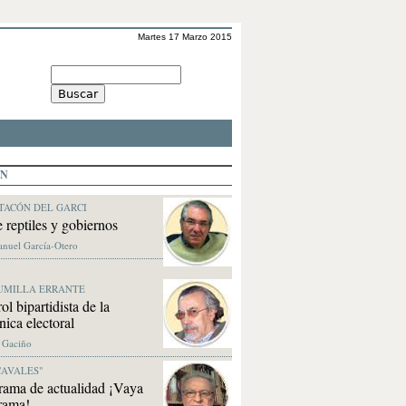
Martes 17 Marzo 2015
ÓN
TACÓN DEL GARCI
 reptiles y gobiernos
anuel García-Otero
UMILLA ERRANTE
ol bipartidista de la
ica electoral
. Gaciño
CAVALES"
rama de actualidad ¡Vaya
rama!