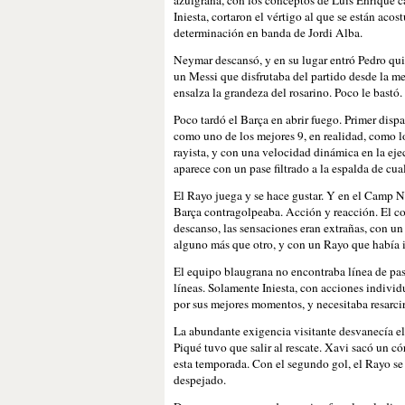
azulgrana, con los conceptos de Luis Enrique ca
Iniesta, cortaron el vértigo al que se están ac
determinación en banda de Jordi Alba.
Neymar descansó, y en su lugar entró Pedro quie
un Messi que disfrutaba del partido desde la mej
ensalza la grandeza del rosarino. Poco le bastó.
Poco tardó el Barça en abrir fuego. Primer disp
como uno de los mejores 9, en realidad, como lo
rayista, y con una velocidad dinámica en la eje
aparece con un pase filtrado a la espalda de cua
El Rayo juega y se hace gustar. Y en el Camp No
Barça contragolpeaba. Acción y reacción. El con
descanso, las sensaciones eran extrañas, con u
alguno más que otro, y con un Rayo que había 
El equipo blaugrana no encontraba línea de pase,
líneas. Solamente Iniesta, con acciones indivi
por sus mejores momentos, y necesitaba resarc
La abundante exigencia visitante desvanecía e
Piqué tuvo que salir al rescate. Xavi sacó un c
esta temporada. Con el segundo gol, el Rayo se 
despejado.