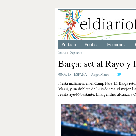
Portada
Política
Economía
Inicio
›
Deportes
Barça: set al Rayo y l
08/03/15
ESPAÑA
Ángel Mateo
/
Fiesta mañanera en el Camp Nou. El Barça retorn
Messi, y un doblete de Luis Suárez, el mejor. 
Jeméz ayudó bastante. El argentino alcanza a Cr