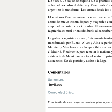
De nuevo, un saque de esquina fue el preludio d
colegiado expulsó al defensa y Messi volvió a err
argentino lo transformó. Los errores desde los 
El semáforo Messi se encendía selectivamente. 
anotó de nuevo tras un disparo y magnífico cont
empujado a portería por
La Pulga
. El tercero e
izquierda, control orientado, burló al cancerbero
La goleada seguiría su curso, únicamente trasto
transformado por Bueno. Alves y Alba se perder
Mathieu y Mascherano están apercibidos antes el
el Madrid. Finalmente, para rematar la mañana y
asistencia de Messi para anotar el sexto. El pr
asistencias. Set de partido y asalto a la Liga.
Comentarios
Su nombre:
Correo electrónico:
El contenido de este campo se mantiene privado y no 