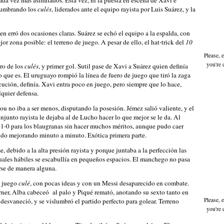
da vez más asimilados. Esta vez, ni la puesta en escena de Xavi e
ostumbrando los
culés
, liderados ante el equipo rayista por Luis Suárez, y la
n erró dos ocasiones claras. Suárez se echó el equipo a la espalda, con
or zona posible: el terreno de juego. A pesar de ello, el hat-trick del
10
Please, 
you're 
aro de los
culés
, y primer gol. Sutil pase de Xavi a Suárez quien definía
 que es. El uruguayo rompió la línea de fuero de juego que tiró la zaga
cución, definía. Xavi entra poco en juego, pero siempre que lo hace,
lquier defensa.
u no iba a ser menos, disputando la posesión. Jémez salió valiente, y el
junto rayista le dejaba al de Lucho hacer lo que mejor se le da. Al
n 1-0 para los blaugranas sin hacer muchos méritos, aunque pudo caer
ido mejorando minuto a minuto. Exótica primera parte.
 debido a la alta presión rayista y porque juntaba a la perfección las
duales hábiles se escabullía en pequeños espacios. El manchego no pasa
irse de manera alguna.
l juego
culé
, con pocas ideas y con un Messi desaparecido en combate.
órner, Alba cabeceó al palo y Piqué remató, anotando su sexto tanto en
Please, 
desvaneció, y se vislumbró el partido perfecto para golear. Terreno
you're 