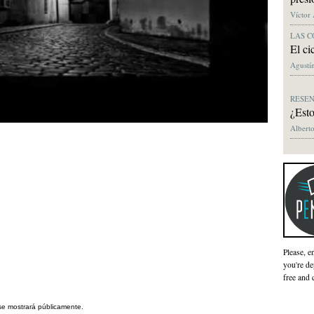
Víctor
LAS C
El ci
Agustín
RESE
¿Esto
Alberto
Please, e
you're de
free and 
se mostrará públicamente.