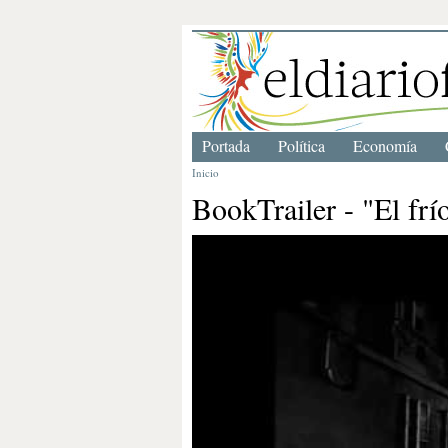
Portada
Política
Economía
Inicio
BookTrailer - "El frí