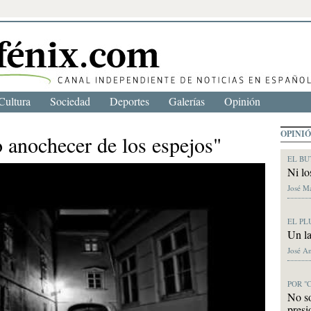
Cultura
Sociedad
Deportes
Galerías
Opinión
OPINI
o anochecer de los espejos"
EL BU
Ni lo
José M
EL PL
Un la
José A
POR "
No s
presi