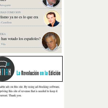
 Arrogante
OSAS COMO SON
clismo ya no es lo que era
 Castellote
NEKA
 han votado los españoles?
 Vila
nable ads on this site. By using ad-blocking software,
priving this site of revenue that is needed to keep it
current. Thank you.