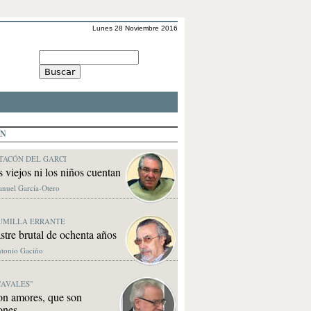
Lunes 28 Noviembre 2016
ÓN
TACÓN DEL GARCI
s viejos ni los niños cuentan
anuel García-Otero
UMILLA ERRANTE
stre brutal de ochenta años
ntonio Gaciño
CAVALES"
on amores, que son
ones