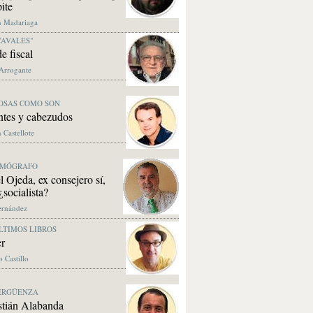
pite
n Madariaga
CAVALES"
e fiscal
 Arrogante
OSAS COMO SON
ntes y cabezudos
 Castellote
SMÓGRAFO
 Ojeda, ex consejero sí,
¿socialista?
ernández
LTIMOS LIBROS
er
 Castillo
VERGÜENZA
stián Alabanda