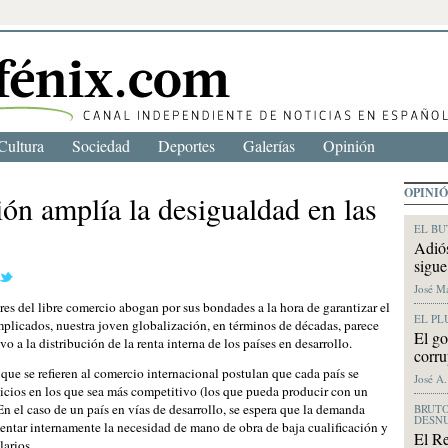
Cultura
Sociedad
Deportes
Galerías
Opinión
OPINI
ón amplía la desigualdad en las
EL BU
Adiós
sigue
José M
res del libre comercio abogan por sus bondades a la hora de garantizar el
EL PL
implicados, nuestra joven globalización, en términos de décadas, parece
El go
vo a la distribución de la renta interna de los países en desarrollo.
corru
 que se refieren al comercio internacional postulan que cada país se
José A
vicios en los que sea más competitivo (los que pueda producir con un
En el caso de un país en vías de desarrollo, se espera que la demanda
BRUTO
DESN
entar internamente la necesidad de mano de obra de baja cualificación y
El Re
arios.