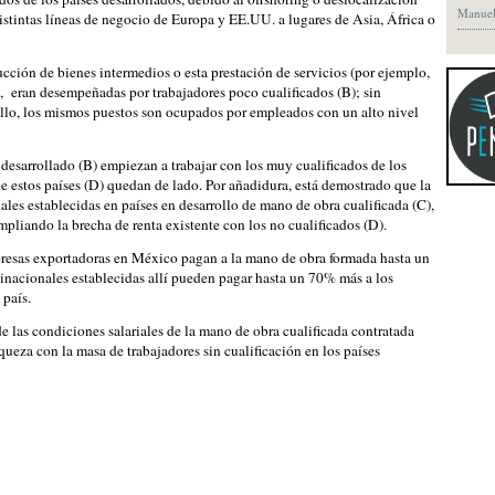
Manuel
distintas líneas de negocio de Europa y EE.UU. a lugares de Asia, África o
ción de bienes intermedios o esta prestación de servicios (por ejemplo,
is, eran desempeñadas por trabajadores poco cualificados (B); sin
llo, los mismos puestos son ocupados por empleados con un alto nivel
desarrollado (B) empiezan a trabajar con los muy cualificados de los
de estos países (D) quedan de lado. Por añadidura, está demostrado que la
les establecidas en países en desarrollo de mano de obra cualificada (C),
ampliando la brecha de renta existente con los no cualificados (D).
empresas exportadoras en México pagan a la mano de obra formada hasta un
tinacionales establecidas allí pueden pagar hasta un 70% más a los
 país.
e las condiciones salariales de la mano de obra cualificada contratada
queza con la masa de trabajadores sin cualificación en los países