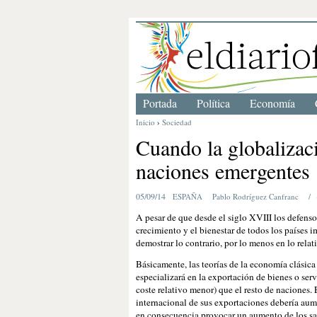
Portada
Política
Economía
Inicio
›
Sociedad
Cuando la globalizaci
naciones emergentes
05/09/14
ESPAÑA
Pablo Rodríguez Canfranc
/
A pesar de que desde el siglo XVIII los defenso
crecimiento y el bienestar de todos los países 
demostrar lo contrario, por lo menos en lo relati
Básicamente, las teorías de la economía clásica
especializará en la exportación de bienes o ser
coste relativo menor) que el resto de naciones. 
internacional de sus exportaciones debería aum
en consecuencia provocar un aumento de los sal