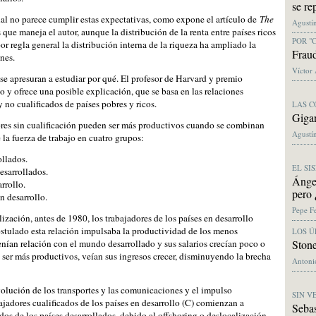
se re
al no parece cumplir estas expectativas, como expone el artículo de
The
Agustí
 que maneja el autor, aunque la distribución de la renta entre países ricos
POR "
or regla general la distribución interna de la riqueza ha ampliado la
Fraud
ones.
Víctor
se apresuran a estudiar por qué. El profesor de Harvard y premio
 y ofrece una posible explicación, que se basa en las relaciones
y no cualificados de países pobres y ricos.
LAS C
Giga
dores sin cualificación pueden ser más productivos cuando se combinan
Agustín
 la fuerza de trabajo en cuatro grupos:
ollados.
EL SI
esarrollados.
Ángel
rrollo.
pero 
n desarrollo.
Pepe F
ización, antes de 1980, los trabajadores de los países en desarrollo
ostulado esta relación impulsaba la productividad de los menos
LOS Ú
Ston
tenían relación con el mundo desarrollado y sus salarios crecían poco o
 ser más productivos, veían sus ingresos crecer, disminuyendo la brecha
Antonio
volución de los transportes y las comunicaciones y el impulso
SIN 
ajadores cualificados de los países en desarrollo (C) comienzan a
Seba
dos de los países desarrollados, debido al offshoring o deslocalización