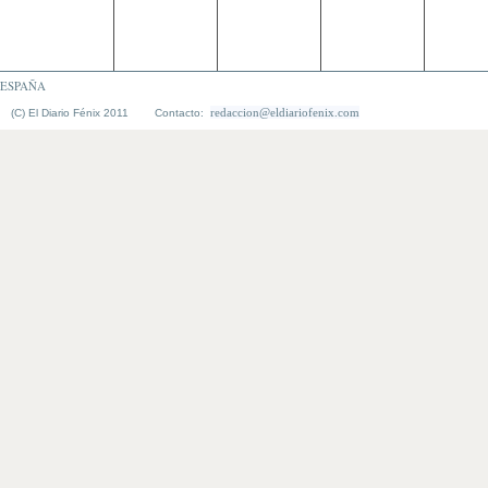
ESPAÑA
redaccion@eldiariofenix.com
(C) El Diario Fénix 2011 Contacto: