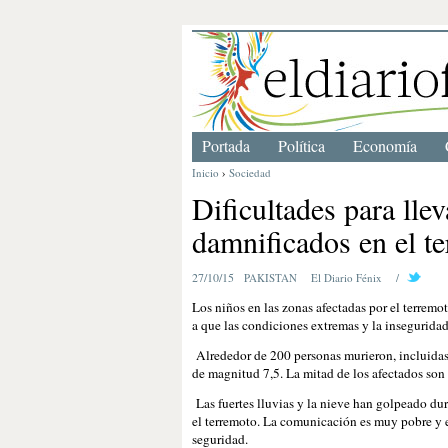
Portada
Política
Economía
Inicio
›
Sociedad
Dificultades para llev
damnificados en el t
27/10/15
PAKISTAN
El Diario Fénix
/
Los niños en las zonas afectadas por el terrem
a que las condiciones extremas y la insegurid
Alrededor de 200 personas murieron, incluidas 1
de magnitud 7,5. La mitad de los afectados son
Las fuertes lluvias y la nieve han golpeado dur
el terremoto. La comunicación es muy pobre y el
seguridad.