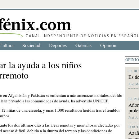
Cultura
Sociedad
Deportes
Galerías
Opinión
OPINI
ar la ayuda a los niños
EL BU
erremoto
Es ti
José M
oto en Afganistán y Pakistán se enfrentan a más amenazas mortales, debido
EL PL
ad han privado a las comunidades de ayuda, ha advertido UNICEF.
Añora
prole
2 niñas de una escuela, y unas 1.000 resultaron heridas tras el temblor
 niños.
José A
ante los dos últimos días a las áreas remotas y montañosas afectadas por
POR "
 acceso difícil, debido a la dureza del terreno y las condiciones de
Azaña
es cu