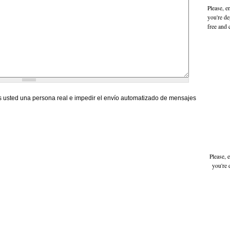
Please, e
you're de
free and 
 usted una persona real e impedir el envío automatizado de mensajes
Please, 
you're 