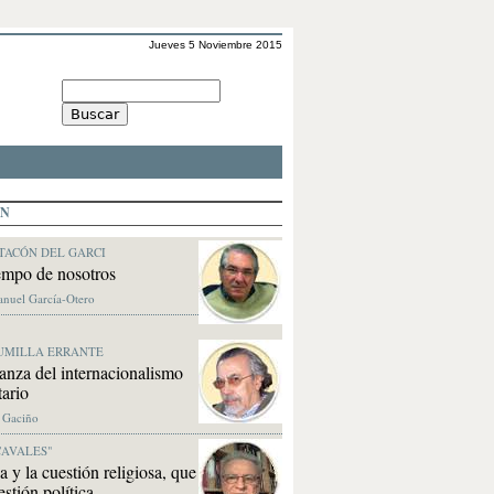
Jueves 5 Noviembre 2015
ÓN
TACÓN DEL GARCI
empo de nosotros
anuel García-Otero
UMILLA ERRANTE
nza del internacionalismo
tario
. Gaciño
CAVALES"
 y la cuestión religiosa, que
estión política