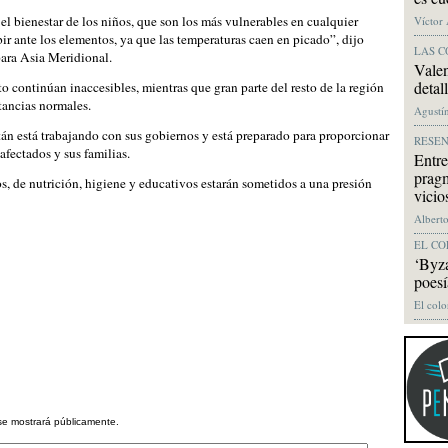
 bienestar de los niños, que son los más vulnerables en cualquier
Víctor
ir ante los elementos, ya que las temperaturas caen en picado”, dijo
LAS C
 para Asia Meridional.
Valen
detal
 continúan inaccesibles, mientras que gran parte del resto de la región
stancias normales.
Agustín
n está trabajando con sus gobiernos y está preparado para proporcionar
RESE
afectados y sus familias.
Entre
pragm
s, de nutrición, higiene y educativos estarán sometidos a una presión
vicio
Alberto
EL CO
‘Byza
poesí
El colo
se mostrará públicamente.