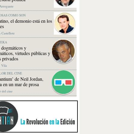
 Arrogante
OSAS COMO SON
tino, el demonio está en los
les
 Castellote
NEKA
 dogmáticos y
áticos, virtudes públicas y
s privados
 Vila
LOR DEL CINE
ntium’ de Neil Jordan,
a en un mar de prosa
r del cine