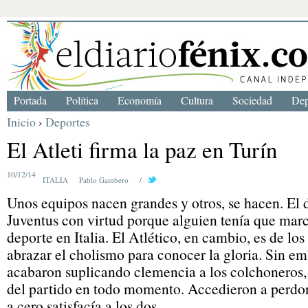
Portada
Política
Economía
Cultura
Sociedad
Dep
Inicio
›
Deportes
El Atleti firma la paz en Turín
10/12/14
ITALIA
Pablo Gambero
/
Unos equipos nacen grandes y otros, se hacen. El di
Juventus con virtud porque alguien tenía que marc
deporte en Italia. El Atlético, en cambio, es de lo
abrazar el cholismo para conocer la gloria. Sin emb
acabaron suplicando clemencia a los colchoneros,
del partido en todo momento. Accedieron a perdon
a cero satisfacía a los dos.