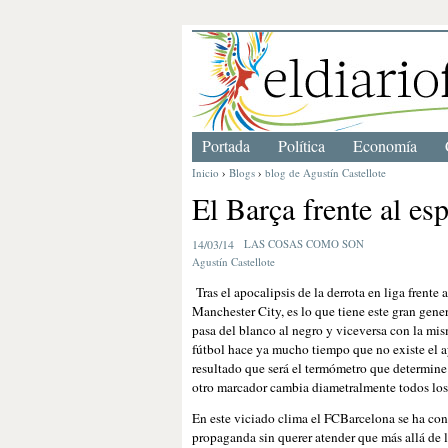
Portada
Política
Economía
Inicio
›
Blogs
›
blog de Agustín Castellote
El Barça frente al es
14/03/14
LAS COSAS COMO SON
Agustín Castellote
Tras el apocalipsis de la derrota en liga frente
Manchester City, es lo que tiene este gran gene
pasa del blanco al negro y viceversa con la mis
fútbol hace ya mucho tiempo que no existe el a
resultado que será el termómetro que determine 
otro marcador cambia diametralmente todos los
En este viciado clima el FCBarcelona se ha conv
propaganda sin querer atender que más allá de l