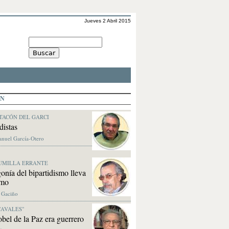
Jueves 2 Abril 2015
ÓN
TACÓN DEL GARCI
distas
anuel García-Otero
UMILLA ERRANTE
onía del bipartidismo lleva
tmo
. Gaciño
CAVALES"
bel de la Paz era guerrero