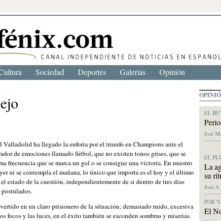
Cultura
Sociedad
Deportes
Galerías
Opinión
OPINI
pejo
EL BU
Perio
José M
 al Valladolid ha llegado la euforia por el triunfo en Champions ante el
rador de emociones llamado fútbol, que no existen tonos grises, que se
EL PL
ma frecuencia que se marca un gol o se consigue una victoria. En nuestro
La ag
yer ni se contempla el mañana, lo único que importa es el hoy y el último
su ri
el estado de la cuestión, independientemente de si dentro de tres días
José A
 postulados.
POR "
ertido en un claro prisionero de la situación; demasiado ruido, excesiva
El No
os focos y las luces, en el éxito también se esconden sombras y miserias.