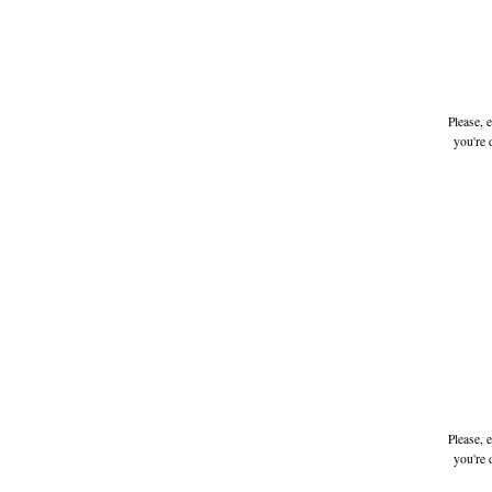
Please, 
you're 
Please, 
you're 