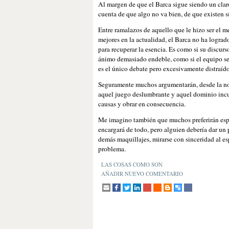
Al margen de que el Barca sigue siendo un claro 
cuenta de que algo no va bien, de que existen s
Entre ramalazos de aquello que le hizo ser el 
mejores en la actualidad, el Barca no ha logrado
para recuperar la esencia. Es como si su discur
ánimo demasiado endeble, como si el equipo se 
es el único debate pero excesivamente distraído
Seguramente muchos argumentarán, desde la nos
aquel juego deslumbrante y aquel dominio incue
causas y obrar en consecuencia.
Me imagino también que muchos preferirán espe
encargará de todo, pero alguien debería dar un
demás maquillajes, mirarse con sinceridad al esp
problema.
LAS COSAS COMO SON
AÑADIR NUEVO COMENTARIO