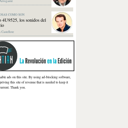
 Arrogante
OSAS COMO SON
 4U9525, los sonidos del
cio
 Castellote
nable ads on this site. By using ad-blocking software,
priving this site of revenue that is needed to keep it
current. Thank you.