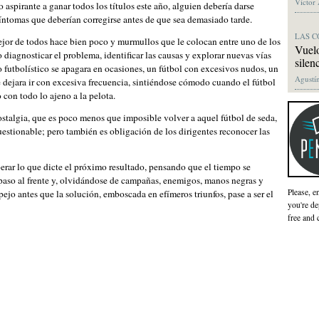
Víctor
aspirante a ganar todos los títulos este año, alguien debería darse
íntomas que deberían corregirse antes de que sea demasiado tarde.
LAS C
mejor de todos hace bien poco y murmullos que le colocan entre uno de los
Vuelo
 diagnosticar el problema, identificar las causas y explorar nuevas vías
silen
so futbolístico se apagara en ocasiones, un fútbol con excesivos nudos, un
Agustín
dejara ir con excesiva frecuencia, sintiéndose cómodo cuando el fútbol
 con todo lo ajeno a la pelota.
talgia, que es poco menos que imposible volver a aquel fútbol de seda,
stionable; pero también es obligación de los dirigentes reconocer las
rar lo que dicte el próximo resultado, pensando que el tiempo se
 paso al frente y, olvidándose de campañas, enemigos, manos negras y
Please, e
ejo antes que la solución, emboscada en efímeros triunfos, pase a ser el
you're de
free and 