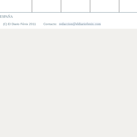
ESPAÑA
redaccion@eldiariofenix.com
(C) El Diario Fénix 2011 Contacto: