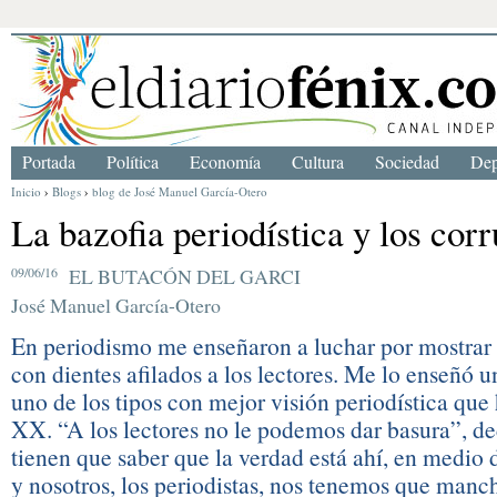
Portada
Política
Economía
Cultura
Sociedad
Dep
Inicio
›
Blogs
›
blog de José Manuel García-Otero
La bazofia periodística y los cor
09/06/16
EL BUTACÓN DEL GARCI
José Manuel García-Otero
En periodismo me enseñaron a luchar por mostrar 
con dientes afilados a los lectores. Me lo enseñó un
uno de los tipos con mejor visión periodística que 
XX. “A los lectores no le podemos dar basura”, dec
tienen que saber que la verdad está ahí, en medio d
y nosotros, los periodistas, nos tenemos que manch