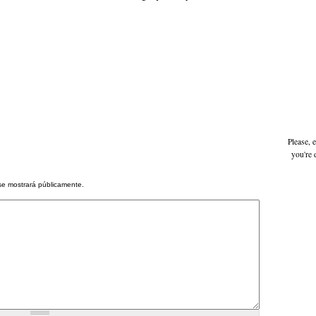
Please, 
you're 
se mostrará públicamente.