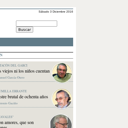
Sábado 3 Diciembre 2016
ÓN
TACÓN DEL GARCI
s viejos ni los niños cuentan
anuel García-Otero
UMILLA ERRANTE
stre brutal de ochenta años
ntonio Gaciño
CAVALES"
on amores, que son
ones