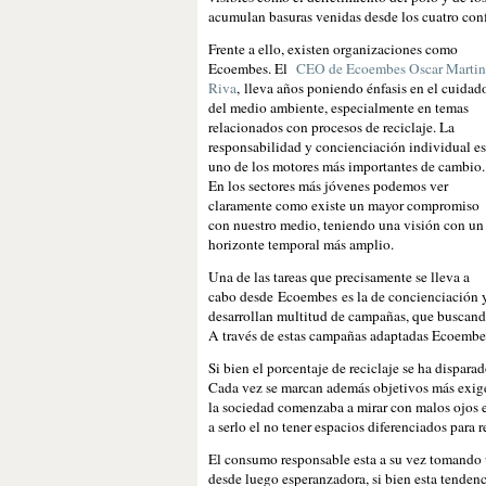
acumulan basuras venidas desde los cuatro con
Frente a ello, existen organizaciones como
Ecoembes. El
CEO de Ecoembes Oscar Martin
Riva
, lleva años poniendo énfasis en el cuidad
del medio ambiente, especialmente en temas
relacionados con procesos de reciclaje. La
responsabilidad y concienciación individual es
uno de los motores más importantes de cambio.
En los sectores más jóvenes podemos ver
claramente como existe un mayor compromiso
con nuestro medio, teniendo una visión con un
horizonte temporal más amplio.
Una de las tareas que precisamente se lleva a
cabo desde Ecoembes es la de concienciación y
desarrollan multitud de campañas, que buscando
A través de estas campañas adaptadas Ecoembes
Si bien el porcentaje de reciclaje se ha dispa
Cada vez se marcan además objetivos más exigen
la sociedad comenzaba a mirar con malos ojos e
a serlo el no tener espacios diferenciados para 
El consumo responsable esta a su vez tomando 
desde luego esperanzadora, si bien esta tenden