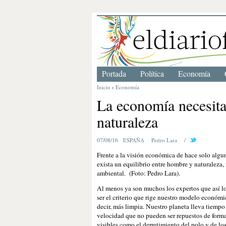
Portada
Política
Economía
Inicio
›
Economía
La economía necesita
naturaleza
07/08/16
ESPAÑA
Pedro Lara
/
Frente a la visión económica de hace solo alg
exista un equilibrio entre hombre y naturaleza,
ambiental. (Foto: Pedro Lara).
Al menos ya son muchos los expertos que así lo
ser el criterio que rige nuestro modelo econó
decir, más limpia. Nuestro planeta lleva tiempo
velocidad que no pueden ser repuestos de form
visibles como el derretimiento del polo y de lo