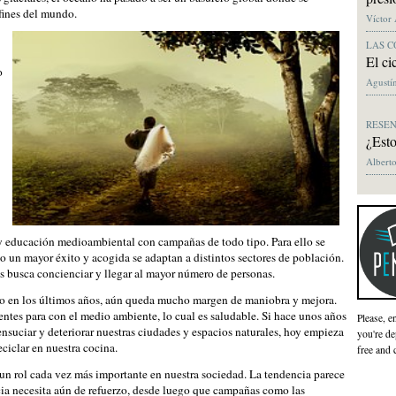
fines del mundo.
Víctor
LAS C
El ci
o
Agustín
RESE
¿Esto
Alberto
 educación medioambiental con campañas de todo tipo. Para ello se
 un mayor éxito y acogida se adaptan a distintos sectores de población.
 busca concienciar y llegar al mayor número de personas.
rado en los últimos años, aún queda mucho margen de maniobra y mejora.
tes para con el medio ambiente, lo cual es saludable. Si hace unos años
Please, e
nsuciar y deteriorar nuestras ciudades y espacios naturales, hoy empieza
you're de
reciclar en nuestra cocina.
free and 
un rol cada vez más importante en nuestra sociedad. La tendencia parece
cia necesita aún de refuerzo, desde luego que campañas como las