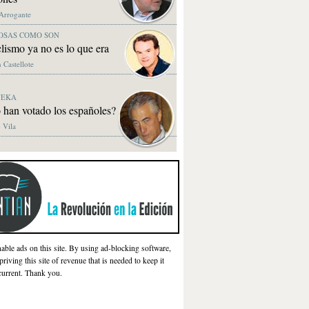
 Arrogante
OSAS COMO SON
clismo ya no es lo que era
 Castellote
NEKA
 han votado los españoles?
 Vila
nable ads on this site. By using ad-blocking software,
priving this site of revenue that is needed to keep it
current. Thank you.