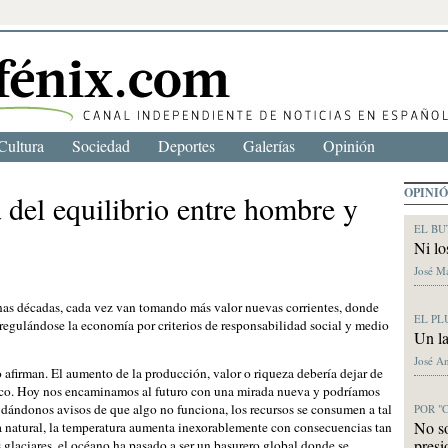
Cultura
Sociedad
Deportes
Galerías
Opinión
OPINI
 del equilibrio entre hombre y
EL BU
Ni lo
José M
unas décadas, cada vez van tomando más valor nuevas corrientes, donde
EL PL
 regulándose la economía por criterios de responsabilidad social y medio
Un la
José A
 afirman. El aumento de la producción, valor o riqueza debería dejar de
mico. Hoy nos encaminamos al futuro con una mirada nueva y podríamos
 dándonos avisos de que algo no funciona, los recursos se consumen a tal
POR "
No s
a natural, la temperatura aumenta inexorablemente con consecuencias tan
presi
s glaciares, el océano ha pasado a ser un basurero global donde se