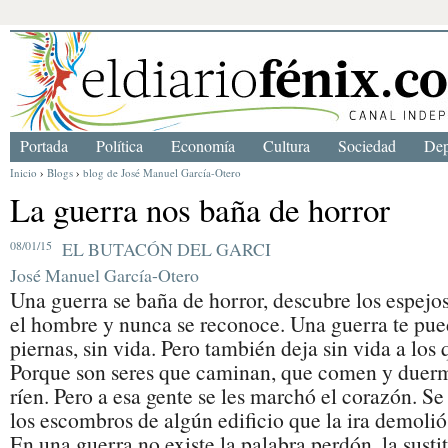
Portada
Política
Economía
Cultura
Sociedad
Dep
Inicio
›
Blogs
›
blog de José Manuel García-Otero
La guerra nos baña de horror
08/01/15
EL BUTACÓN DEL GARCI
José Manuel García-Otero
Una guerra se baña de horror, descubre los espejo
el hombre y nunca se reconoce. Una guerra te pued
piernas, sin vida. Pero también deja sin vida a los
Porque son seres que caminan, que comen y duerme
ríen. Pero a esa gente se les marchó el corazón. 
los escombros de algún edificio que la ira demolió
En una guerra no existe la palabra perdón, la susti