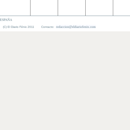
ESPAÑA
redaccion@eldiariofenix.com
(C) El Diario Fénix 2011 Contacto: