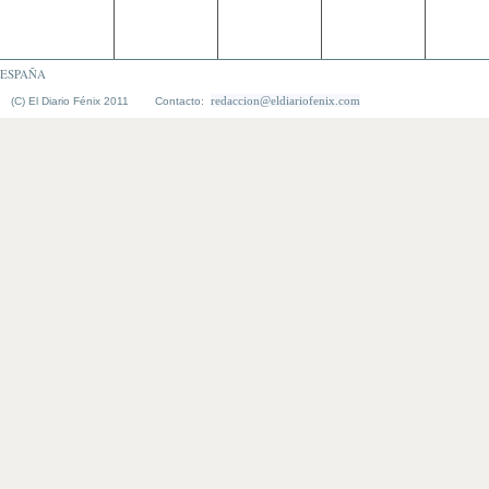
ESPAÑA
redaccion@eldiariofenix.com
(C) El Diario Fénix 2011 Contacto: