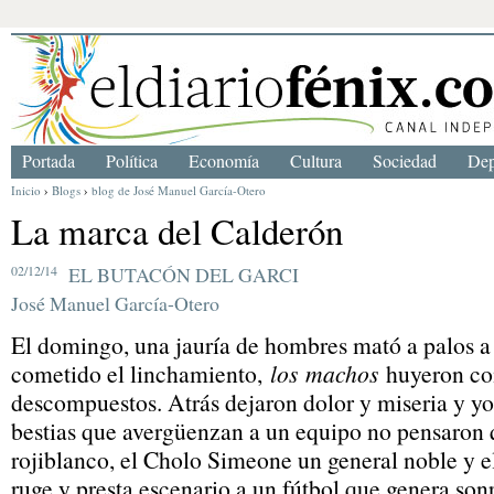
Portada
Política
Economía
Cultura
Sociedad
Dep
Inicio
›
Blogs
›
blog de José Manuel García-Otero
La marca del Calderón
02/12/14
EL BUTACÓN DEL GARCI
José Manuel García-Otero
El domingo, una jauría de hombres mató a palos a
cometido el linchamiento,
los
machos
huyeron co
descompuestos. Atrás dejaron dolor y miseria y yo
bestias que avergüenzan a un equipo no pensaron q
rojiblanco, el Cholo Simeone un general noble y 
ruge y presta escenario a un fútbol que genera sonr