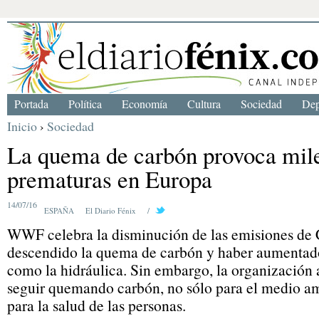
Portada
Política
Economía
Cultura
Sociedad
Dep
Inicio
›
Sociedad
La quema de carbón provoca mil
prematuras en Europa
14/07/16
ESPAÑA
El Diario Fénix
/
WWF celebra la disminución de las emisiones de 
descendido la quema de carbón y haber aumentado 
como la hidráulica. Sin embargo, la organización a
seguir quemando carbón, no sólo para el medio am
para la salud de las personas.