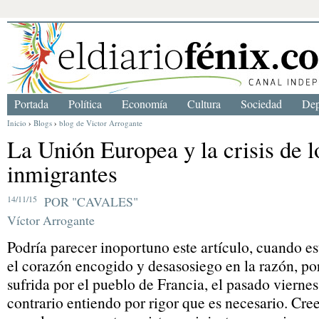
Portada
Política
Economía
Cultura
Sociedad
Dep
Inicio
›
Blogs
›
blog de Victor Arrogante
La Unión Europea y la crisis de l
inmigrantes
14/11/15
POR "CAVALES"
Víctor Arrogante
Podría parecer inoportuno este artículo, cuando es
el corazón encogido y desasosiego en la razón, po
sufrida por el pueblo de Francia, el pasado viernes
contrario entiendo por rigor que es necesario. Cree