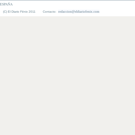
ESPAÑA
redaccion@eldiariofenix.com
(C) El Diario Fénix 2011 Contacto: