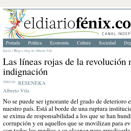
Portada
Política
Economía
Cultura
Sociedad
Dep
Inicio
›
Blogs
›
blog de Alberto Vila
Las líneas rojas de la revolución 
indignación
29/01/16
RESENEKA
Alberto Vila
No se puede ser ignorante del grado de deterioro e
nuestro país. Está al borde de una ruptura instituci
se exima de responsabilidad a los que se han hundi
corrupción y en aquellos que se movilizan para evit
con todos los medios a su alcance para erradicarla 