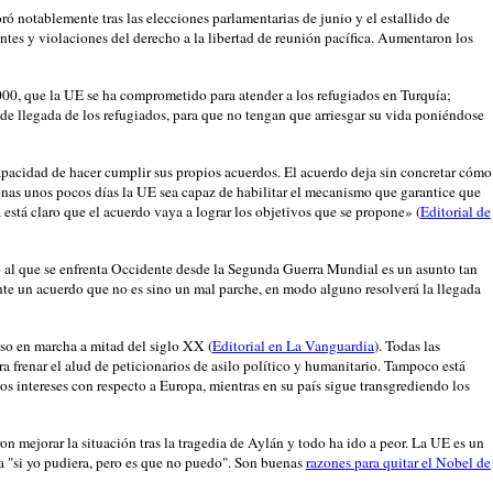
ó notablemente tras las elecciones parlamentarias de junio y el estallido de
ntes y violaciones del derecho a la libertad de reunión pacífica. Aumentaron los
.000, que la UE se ha comprometido para atender a los refugiados en Turquía;
 de llegada de los refugiados, para que no tengan que arriesgar su vida poniéndose
ncapacidad de hacer cumplir sus propios acuerdos. El acuerdo deja sin concretar cómo
penas unos pocos días la UE sea capaz de habilitar el mecanismo que garantice que
a está claro que el acuerdo vaya a lograr los objetivos que se propone» (
Editorial de
 al que se enfrenta Occidente desde la Segunda Guerra Mundial es un asunto tan
nte un acuerdo que no es sino un mal parche, en modo alguno resolverá la llegada
uso en marcha a mitad del siglo XX (
Editorial en La Vanguardia
). Todas las
a frenar el alud de peticionarios de asilo político y humanitario. Tampoco está
s intereses con respecto a Europa, mientras en su país sigue transgrediendo los
ron mejorar la situación tras la tragedia de Aylán y todo ha ido a peor. La UE es un
a "si yo pudiera, pero es que no puedo". Son buenas
razones para quitar el Nobel de