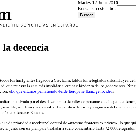
Martes 12 Julio 2016
Buscar en este sitio:
 la decencia
odos los inmigrantes llegados a Grecia, incluidos los refugiados sirios. Huyen de 
, que muestra la cara más insolidaria, cínica e hipócrita de los gobernantes. Ning
ción. «
Lo que estamos permitiendo desde Europa se llama genocidio
».
manitaria motivada por el desplazamiento de miles de personas que huyen del terror 
, sensible, solidaria y responsable. La política de asilo y migración debe ser una 
ación con terceros Estados.
lo que da prioridad a recobrar el control de «nuestras fronteras exteriores», lo que
cia, junto con un plan para trasladar a suelo comunitario hasta 72.000 refugiados s