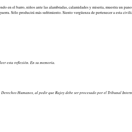
endo en el barro, niños ante las alambradas, calamidades y miseria, muestra un panor
guerra. Sólo producirá más sufrimiento. Siento vergüenza de pertenecer a esta civil
eer esta reflexión. En su memoria.
Derechos Humanos, al pedir que Rajoy debe ser procesado por el Tribunal Interna