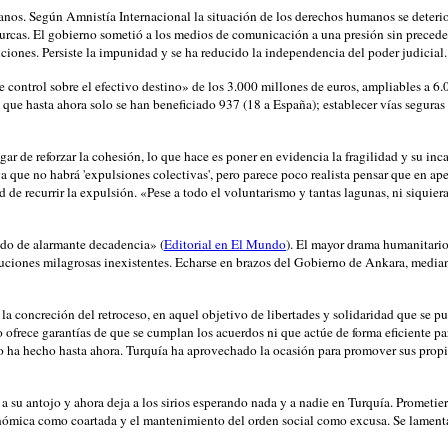
anos. Según Amnistía Internacional la situación de los derechos humanos se deterior
turcas. El gobierno sometió a los medios de comunicación a una presión sin precede
enciones. Persiste la impunidad y se ha reducido la independencia del poder judicial.
e control sobre el efectivo destino» de los 3.000 millones de euros, ampliables a 6
 que hasta ahora solo se han beneficiado 937 (18 a España); establecer vías seguras
ugar de reforzar la cohesión, lo que hace es poner en evidencia la fragilidad y su i
ya que no habrá 'expulsiones colectivas', pero parece poco realista pensar que en a
d de recurrir la expulsión. «Pese a todo el voluntarismo y tantas lagunas, ni siquier
ado de alarmante decadencia» (
Editorial en El Mundo
). El mayor drama humanitario
luciones milagrosas inexistentes. Echarse en brazos del Gobierno de Ankara, media
la concreción del retroceso, en aquel objetivo de libertades y solidaridad que se p
ofrece garantías de que se cumplan los acuerdos ni que actúe de forma eficiente par
o ha hecho hasta ahora. Turquía ha aprovechado la ocasión para promover sus propio
a a su antojo y ahora deja a los sirios esperando nada y a nadie en Turquía. Prometie
económica como coartada y el mantenimiento del orden social como excusa. Se lament