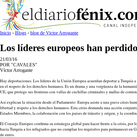
Inicio
›
Blogs
›
blog de Victor Arrogante
Los líderes europeos han perdido
21/03/16
POR "CAVALES"
Víctor Arrogante
Hay deportaciones. Los líderes de la Unión Europea acuerdan deportar a Turquía a t
en el respeto de los derechos humanos. Es un drama y una vergüenza de la humanidad
UE, que protege sus fronteras con vallas de cuchillas criminales y mallas de conten
Así explican la situación desde el Parlamento: Europa asiste a una grave crisis hu
libertad y respeto a los derechos humanos. Esta crisis demanda una acción conjunta
Estados Miembros, la colaboración con los países de tránsito y origen, y la coordin
El Consejo Europeo confirma su estrategia global para hacer frente a la crisis, por 
hacia Turquía a los refugiados que no cumplan los requisitos para permanecer en Gre
de euros.