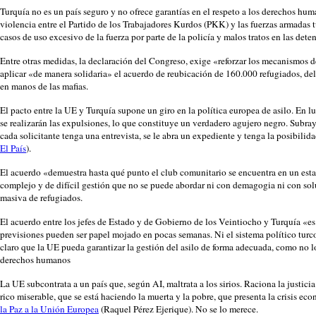
Turquía no es un país seguro y no ofrece garantías en el respeto a los derechos hum
violencia entre el Partido de los Trabajadores Kurdos (PKK) y las fuerzas armadas 
casos de uso excesivo de la fuerza por parte de la policía y malos tratos en las det
Entre otras medidas, la declaración del Congreso, exige «reforzar los mecanismos d
aplicar «de manera solidaria» el acuerdo de reubicación de 160.000 refugiados, del
en manos de las mafias.
El pacto entre la UE y Turquía supone un giro en la política europea de asilo. En l
se realizarán las expulsiones, lo que constituye un verdadero agujero negro. Subra
cada solicitante tenga una entrevista, se le abra un expediente y tenga la posibilida
El País
).
El acuerdo «demuestra hasta qué punto el club comunitario se encuentra en un est
complejo y de difícil gestión que no se puede abordar ni con demagogia ni con so
masiva de refugiados.
El acuerdo entre los jefes de Estado y de Gobierno de los Veintiocho y Turquía «es 
previsiones pueden ser papel mojado en pocas semanas. Ni el sistema político turco 
claro que la UE pueda garantizar la gestión del asilo de forma adecuada, como no l
derechos humanos
La UE subcontrata a un país que, según AI, maltrata a los sirios. Raciona la justici
rico miserable, que se está haciendo la muerta y la pobre, que presenta la crisis 
la Paz a la Unión Europea
(Raquel Pérez Ejerique). No se lo merece.