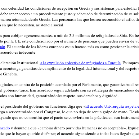
on celeridad las condiciones de recepción en Grecia y sus sistemas para estudiar l
 se debe tener acceso a un procedimiento justo y adecuado de determinación de su s
a sea retornada desde Grecia. Las personas a las que les sea reconocido el asilo, ti
 en que lo necesiten, asistencia social.
cos para cobijar «generosamente» a más de 2,5 millones de refugiados de Siria. En f
do por la UE, esté condicionado por el número de personas que pueden enviar de v
món
. El acuerdo de los líderes europeos es un fracaso más en como gestionar la crisi
acuerdo es indecente.
claración Institucional,
a la expulsión colectiva de refugiados a Turquía
. Es impre
a «contenga garantías de cumplimiento de la legalidad internacional y del respet
de Ginebra.
giados, en contra de la posición acordada por el Parlamento, que garantizaba el res
 el gobierno turco, han acordado seguir adelante con su estrategia de «mercadeo» d
tados con humanidad, garantizándoles respeto, sus derechos y dignidad.
el presidente del gobierno en funciones diga que «
El acuerdo UE-Turquía respeta 
ega a ser controlado por el Congreso, lo que no deja de ser un golpe de mano. Desde 
rayando que no consentirá que el pacto se convierta en la práctica en «un instrumen
anzado
y denuncia que «cambiar dinero por vidas humanas no es aceptable». Izquie
que lo hayan querido disfrazar, el acuerdo sigue siendo a todas luces ilegal» que b