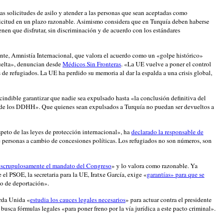
as solicitudes de asilo y atender a las personas que sean aceptadas como
olicitud en un plazo razonable. Asimismo considera que en Turquía deben haberse
enen que disfrutar, sin discriminación y de acuerdo con los estándares
rente, Amnistía Internacional, que valora el acuerdo como un «golpe histórico»
uelta», denuncian desde
Médicos Sin Fronteras
. «La UE vuelve a poner el control
s de refugiados. La UE ha perdido su memoria al dar la espalda a una crisis global,
scindible garantizar que nadie sea expulsado hasta «la conclusión definitiva del
o de los DDHH». Que quienes sean expulsados a Turquía no puedan ser devueltos a
peto de las leyes de protección internacional», ha
declarado la responsable de
e personas a cambio de concesiones políticas. Los refugiados no son números, son
escrupulosamente el mandato del Congreso
» y lo valora como razonable. Ya
el PSOE, la secretaria para la UE, Iratxe García, exige «
garantías» para que se
to de deportación».
rda Unida «
estudia los cauces legales necesarios
» para actuar contra el presidente
usca fórmulas legales «para poner freno por la vía jurídica a este pacto criminal».