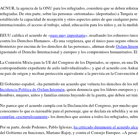
ACNUR, la agencia de la ONU para los refugiados, considera que se deben reforzar c
refugiadas. De otra parte, sobre las personas «retornadas» (deportadas) a Turquía
establecido la capacidad de recepción y otros aspectos antes de que cualquier person
internacionales, el acceso al trabajo, salud, educación para los niños y, en la medida
EEUU califica el acuerdo de «
paso muy importante
», resaltando los esfuerzos tur
contra los Derechos Humanos. «Es una vergüenza, que el único paso seguro ofreci
fronterizo por encima de los derechos de las personas», afirman desde
Oxfam Inter
ignorando el Derecho Internacional y europeo y los compromisos humanitarios. El 
La Comisión Mixta para la UE del Congreso de los Diputados, se opuso, en una De
correspondiente expediente de asilo individualizado»; y que el acuerdo con Ankar
su país de origen y reciban protección equivalente a la prevista en la Convención 
El Gobierno español, «ha permitido un acuerdo que vulnera los derechos de los refu
Incidencia Política de Oxfam Intermón
, quien denuncia que los líderes europeos y
hombres, mujeres, niños y familias enteras huyendo de la guerra, que deben ser tra
No parece que el acuerdo cumpla con la Declaración del Congreso, por mucho que 
conocemos lo que es razonable para el personaje, que se declara en rebeldía y se ni
cumplan «escrupulosamente
» los derechos que asisten a todos los refugiados, sub
Por su parte, desde Podemos, Pablo Iglesias,
ha criticado duramente el acuerdo alc
del Gobierno en funciones, Mariano Rajoy, y contra el Consejo Europeo. «A pesar de 