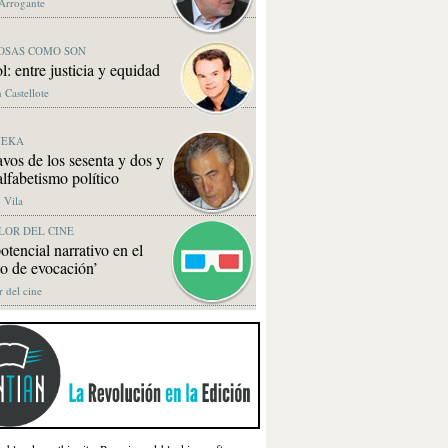
 Arrogante
OSAS COMO SON
l: entre justicia y equidad
 Castellote
NEKA
vos de los sesenta y dos y
alfabetismo político
 Vila
LOR DEL CINE
otencial narrativo en el
to de evocación’
r del cine