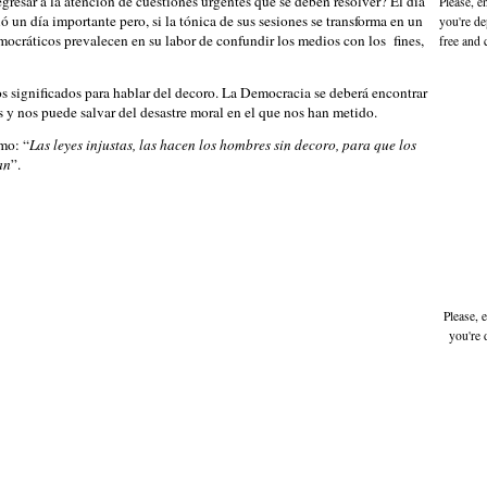
resar a la atención de cuestiones urgentes que se deben resolver? El día
Please, e
 un día importante pero, si la tónica de sus sesiones se transforma en un
you're de
emocráticos prevalecen en su labor de confundir los medios con los fines,
free and 
s significados para hablar del decoro. La Democracia se deberá encontrar
 y nos puede salvar del desastre moral en el que nos han metido.
mo: “
Las leyes injustas, las hacen los hombres sin decoro, para que los
an
”.
Please, 
you're 