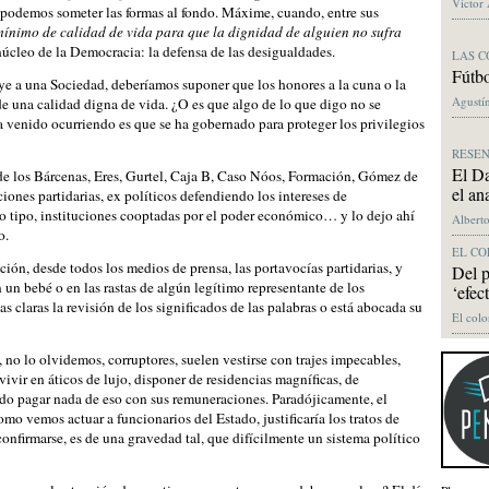
Víctor
 podemos someter las formas al fondo. Máxime, cuando, entre sus
mínimo de calidad de vida para que la dignidad de alguien no sufra
núcleo de la Democracia: la defensa de las desigualdades.
LAS C
Fútbo
ye a una Sociedad, deberíamos suponer que los honores a la cuna o la
Agustín
de una calidad digna de vida. ¿O es que algo de lo que digo no se
venido ocurriendo es que se ha gobernado para proteger los privilegios
RESE
El Da
o de los Bárcenas, Eres, Gurtel, Caja B, Caso Nóos, Formación, Gómez de
el an
iones partidarias, ex políticos defendiendo los intereses de
o tipo, instituciones cooptadas por el poder económico… y lo dejo ahí
Alberto
o.
EL CO
ción, desde todos los medios de prensa, las portavocías partidarias, y
Del p
n un bebé o en las rastas de algún legítimo representante de los
‘efec
 claras la revisión de los significados de las palabras o está abocada su
El colo
 no lo olvidemos, corruptores, suelen vestirse con trajes impecables,
vivir en áticos de lujo, disponer de residencias magníficas, de
o pagar nada de eso con sus remuneraciones. Paradójicamente, el
mo vemos actuar a funcionarios del Estado, justificaría los tratos de
confirmarse, es de una gravedad tal, que difícilmente un sistema político