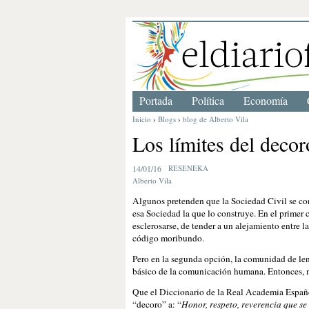
Portada
Política
Economía
Inicio
›
Blogs
›
blog de Alberto Vila
Los límites del decor
14/01/16
RESENEKA
Alberto Vila
Algunos pretenden que la Sociedad Civil se cons
esa Sociedad la que lo construye. En el primer 
esclerosarse, de tender a un alejamiento entre 
código moribundo.
Pero en la segunda opción, la comunidad de len
básico de la comunicación humana. Entonces, nu
Que el Diccionario de la Real Academia Españo
“decoro” a: “
Honor, respeto, reverencia que s