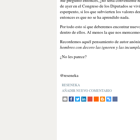
Me pregunto entonces, ¿no sería conveniente reg
de ayer en el Congreso de los Diputados se vivió
esperpento, si los que subvierten los valores d
entonces es que no se ha aprendido nada.
Por todo esto sí que deberemos encontrar nuevo
dentro de ellos. Al menos la que nos merecemos
Recordemos aquél pensamiento de autor anóni
hombres con decoro las ignoren y las incumpl
¿No les parece?
@reseneka
RESENEKA
AÑADIR NUEVO COMENTARIO