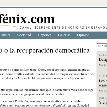
Cultura
Sociedad
Deportes
Galerías
Opinión
OPINI
o o la recuperación democrática
EL BU
Desig
José M
truya a partir del Lenguaje. Otros, por el contrario, entienden que es
caso, como resulta evidente, esa comunidad de lengua estará en trance de
EL PL
la realidad y la Academia. El Lenguaje entonces, acabará por ser un
Los p
segu
gua impulsará las transformaciones que le darán nueva vida a ese código
José A
evamente, el Lenguaje representará a la realidad.
POR "
la, en su 23ª Edición, mantenga como significado de la palabra
Y el 
e debe a una persona por su nacimiento o dignidad
”, en una Sociedad