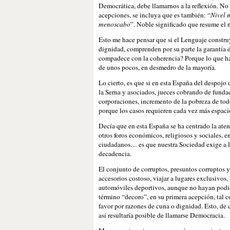
Democrática, debe llamarnos a la reflexión. No
acepciones, se incluya que es también: “
Nivel 
menoscabo
”. Noble significado que resume el 
Esto me hace pensar que si el Lenguaje constru
dignidad, comprenden por su parte la garantía 
compadece con la coherencia? Porque lo que ha 
de unos pocos, en desmedro de la mayoría.
Lo cierto, es que si en esta España del despoj
la Serna y asociados, jueces cobrando de fundac
corporaciones, incremento de la pobreza de tod
porque los casos requieren cada vez más espaci
Decía que en esta España se ha centrado la aten
otros foros económicos, religiosos y sociales, e
ciudadanos… es que nuestra Sociedad exige a las
decadencia.
El conjunto de corruptos, presuntos corruptos y,
accesorios costoso, viajar a lugares exclusivos, 
automóviles deportivos, aunque no hayan podid
término “decoro”, en su primera acepción, tal co
favor por razones de cuna o dignidad. Esto, de 
así resultaría posible de llamarse Democracia.