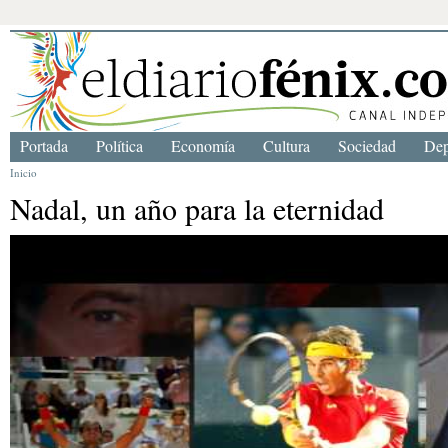
Portada
Política
Economía
Cultura
Sociedad
Dep
Inicio
Nadal, un año para la eternidad