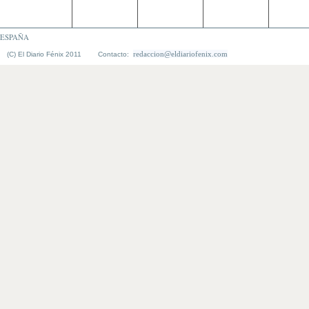
ESPAÑA
redaccion@eldiariofenix.com
(C) El Diario Fénix 2011 Contacto: