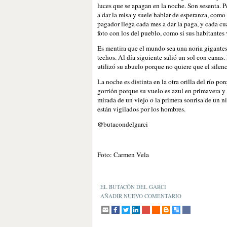
luces que se apagan en la noche. Son sesenta. P
a dar la misa y suele hablar de esperanza, como 
pagador llega cada mes a dar la paga, y cada cu
foto con los del pueblo, como si sus habitante
Es mentira que el mundo sea una noria gigantesc
techos. Al día siguiente salió un sol con cana
utilizó su abuelo porque no quiere que el silenc
La noche es distinta en la otra orilla del río p
gorrión porque su vuelo es azul en primavera y
mirada de un viejo o la primera sonrisa de un ni
están vigilados por los hombres.
@butacondelgarci
Foto: Carmen Vela
EL BUTACÓN DEL GARCI
AÑADIR NUEVO COMENTARIO