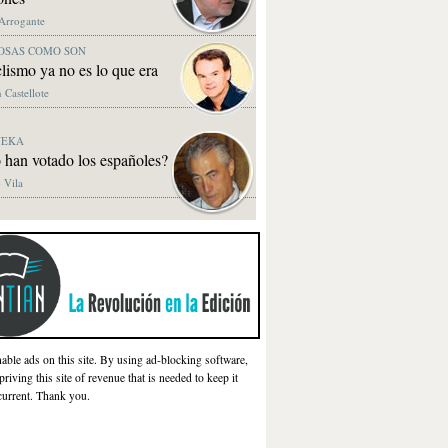
 Arrogante
OSAS COMO SON
clismo ya no es lo que era
 Castellote
NEKA
 han votado los españoles?
 Vila
nable ads on this site. By using ad-blocking software,
priving this site of revenue that is needed to keep it
current. Thank you.