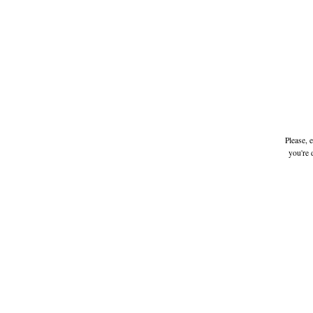
Please, 
you're 