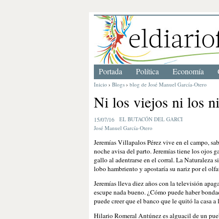
Portada
Política
Economía
Inicio
›
Blogs
›
blog de José Manuel García-Otero
Ni los viejos ni los 
15/07/16
EL BUTACÓN DEL GARCI
José Manuel García-Otero
Jeremías Villapalos Pérez vive en el campo, sabe
noche avisa del parto. Jeremías tiene los ojos g
gallo al adentrarse en el corral. La Naturaleza si
lobo hambriento y apostaría su nariz por el olfa
Jeremías lleva diez años con la televisión apag
escupe nada bueno. ¿Cómo puede haber bondad e
puede creer que el banco que le quitó la casa 
Hilario Romeral Antúnez es alguacil de un pueb