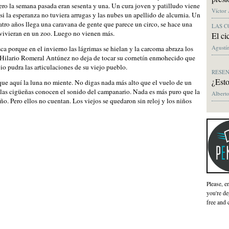
ero la semana pasada eran sesenta y una. Un cura joven y patilludo viene
Víctor
si la esperanza no tuviera arrugas y las nubes un apellido de alcurnia. Un
atro años llega una caravana de gente que parece un circo, se hace una
LAS C
s vivieran en un zoo. Luego no vienen más.
El ci
Agustín
a porque en el invierno las lágrimas se hielan y la carcoma abraza los
s. Hilario Romeral Antúnez no deja de tocar su cornetín enmohecido que
io pudra las articulaciones de su viejo pueblo.
RESE
¿Esto
orque aquí la luna no miente. No digas nada más alto que el vuelo de un
 las cigüeñas conocen el sonido del campanario. Nada es más puro que la
Alberto
ño. Pero ellos no cuentan. Los viejos se quedaron sin reloj y los niños
Please, e
you're de
free and 