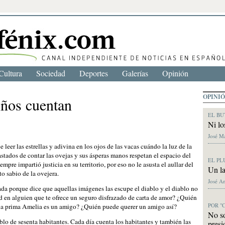
Cultura
Sociedad
Deportes
Galerías
Opinión
OPINI
niños cuentan
EL BU
Ni lo
José M
 leer las estrellas y adivina en los ojos de las vacas cuándo la luz de la
astados de contar las ovejas y sus ásperas manos respetan el espacio del
EL PL
empre impartió justicia en su territorio, por eso no le asusta el aullar del
Un la
to sabio de la ovejera.
José A
ada porque dice que aquellas imágenes las escupe el diablo y el diablo no
n alguien que te ofrece un seguro disfrazado de carta de amor? ¿Quién
POR "
a la prima Amelia es un amigo? ¿Quién puede querer un amigo así?
No s
lo de sesenta habitantes. Cada día cuenta los habitantes y también las
presi