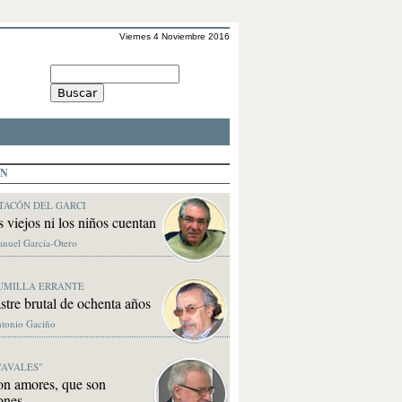
Viernes 4 Noviembre 2016
ÓN
TACÓN DEL GARCI
s viejos ni los niños cuentan
anuel García-Otero
UMILLA ERRANTE
stre brutal de ochenta años
ntonio Gaciño
CAVALES"
on amores, que son
ones