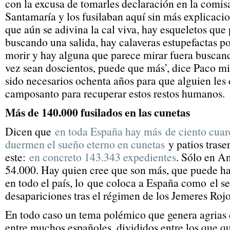
con la excusa de tomarles declaración en la comis
Santamaría y los fusilaban aquí sin más explicacio
que aún se adivina la cal viva, hay esqueletos qu
buscando una salida, hay calaveras estupefactas p
morir y hay alguna que parece mirar fuera buscand
vez sean doscientos, puede que más’, dice Paco m
sido necesarios ochenta años para que alguien les 
camposanto para recuperar estos restos humanos.
Más de 140.000 fusilados en las cunetas
Dicen que
en toda España hay más de ciento cuare
duermen el sueño eterno en cunetas
y patios tras
este:
en concreto 143.343 expedientes
. Sólo en A
54.000. Hay quien cree que son más, que puede ha
en todo el país, lo que coloca a España como el s
desapariciones tras el régimen de los Jemeres Ro
En todo caso un tema polémico que genera agrias 
entre muchos españoles, divididos entre los que qu