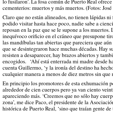
lo fusilaron’. La fosa común de Puerto Real ofrece
cementerios: muertos y más muertos. (Fotos: José
Claro que no están alineados, no tienen lápidas ni f
podido visitar hasta hace poco, nadie sabe a cienc
reposan en la paz que se le supone a los muertos. 
inequívoco orificio en el cráneo que presupone tir
las mandíbulas tan abiertas que pareciera que aú
que se desintegraron hace muchas décadas. Hay su
resisten a desaparecer, hay brazos abiertos y tamb
encogidos. ‘Ahí está enterrada mi madre desde ha
cuenta Guillermo, ‘y la ironía del destino ha hec
cualquier manera a menos de diez metros sin que 
En principio los promotores de esta exhumación 
alrededor de cien cuerpos pero ya van ciento vein
apareciendo más. ‘Creemos que no sólo hay cuerpo
zona’, me dice Paco, el presidente de la Asociaci
histórica de Puerto Real, ‘sino que traían gente de