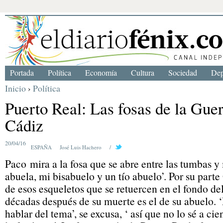
Portada
Política
Economía
Cultura
Sociedad
Dep
Inicio
›
Política
Puerto Real: Las fosas de la Guer
Cádiz
20/04/16
ESPAÑA
José Luis Hachero
/
Paco mira a la fosa que se abre entre las tumbas y
abuela, mi bisabuelo y un tío abuelo’. Por su part
de esos esqueletos que se retuercen en el fondo d
décadas después de su muerte es el de su abuelo. 
hablar del tema’, se excusa, ‘ así que no lo sé a cie