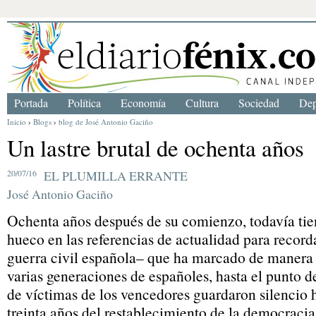
Portada
Política
Economía
Cultura
Sociedad
Dep
Inicio
›
Blogs
›
blog de José Antonio Gaciño
Un lastre brutal de ochenta años
20/07/16
EL PLUMILLA ERRANTE
José Antonio Gaciño
Ochenta años después de su comienzo, todavía tie
hueco en las referencias de actualidad para recor
guerra civil española– que ha marcado de manera 
varias generaciones de españoles, hasta el punto 
de víctimas de los vencedores guardaron silencio 
treinta años del restablecimiento de la democracia