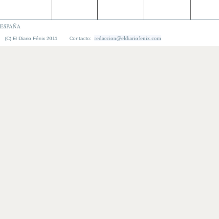
ESPAÑA
redaccion@eldiariofenix.com
(C) El Diario Fénix 2011 Contacto: