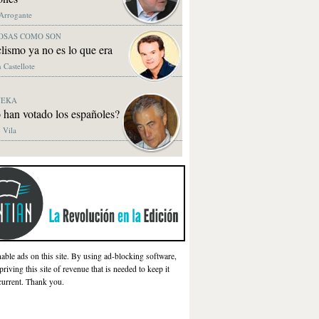
 Arrogante
OSAS COMO SON
clismo ya no es lo que era
 Castellote
NEKA
 han votado los españoles?
 Vila
nable ads on this site. By using ad-blocking software,
priving this site of revenue that is needed to keep it
current. Thank you.