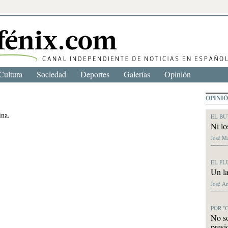
Cultura
Sociedad
Deportes
Galerías
Opinión
OPINI
ina.
EL BU
Ni lo
José M
EL PL
Un la
José A
POR "
No s
presi