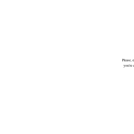
Please, 
you're 