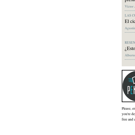
Víctor
LAS C
El ci
Agustín
RESE
¿Esto
Alberto
Please, e
you're de
free and 