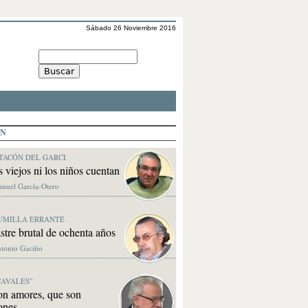
Sábado 26 Noviembre 2016
ÓN
TACÓN DEL GARCI
s viejos ni los niños cuentan
anuel García-Otero
UMILLA ERRANTE
stre brutal de ochenta años
ntonio Gaciño
CAVALES"
on amores, que son
ones