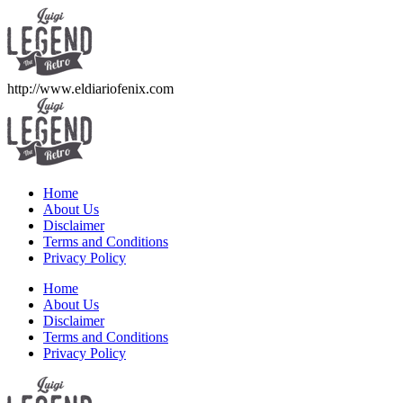
http://www.eldiariofenix.com
Home
About Us
Disclaimer
Terms and Conditions
Privacy Policy
Home
About Us
Disclaimer
Terms and Conditions
Privacy Policy