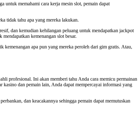
ga untuk memahami cara kerja mesin slot, pemain dapat
eka tidak tahu apa yang mereka lakukan.
resif, dan kemudian kehilangan peluang untuk mendapatkan jackpot
tuk mendapatkan kemenangan slot besar.
rik kemenangan apa pun yang mereka peroleh dari gim gratis. Atau,
a ahli profesional. Ini akan memberi tahu Anda cara memicu permainan
ar kasino dan pemain lain, Anda dapat mempercayai informasi yang
ses perbankan, dan keacakannya sehingga pemain dapat memutuskan