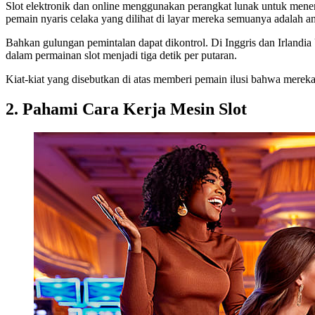
Slot elektronik dan online menggunakan perangkat lunak untuk mene
pemain nyaris celaka yang dilihat di layar mereka semuanya adalah a
Bahkan gulungan pemintalan dapat dikontrol. Di Inggris dan Irlandi
dalam permainan slot menjadi tiga detik per putaran.
Kiat-kiat yang disebutkan di atas memberi pemain ilusi bahwa mereka
2. Pahami Cara Kerja Mesin Slot