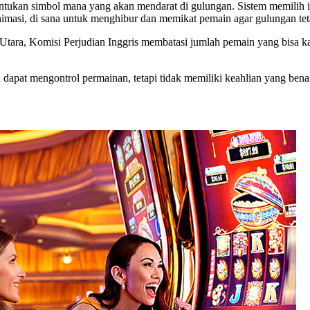
ntukan simbol mana yang akan mendarat di gulungan. Sistem memilih i
nimasi, di sana untuk menghibur dan memikat pemain agar gulungan tet
a Utara, Komisi Perjudian Inggris membatasi jumlah pemain yang bisa 
 dapat mengontrol permainan, tetapi tidak memiliki keahlian yang bena