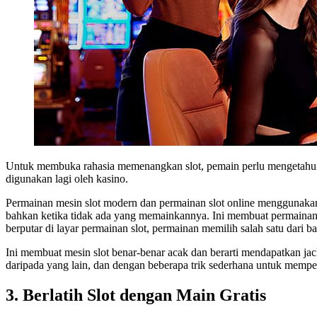
Untuk membuka rahasia memenangkan slot, pemain perlu mengetahui ca
digunakan lagi oleh kasino.
Permainan mesin slot modern dan permainan slot online menggunakan
bahkan ketika tidak ada yang memainkannya. Ini membuat permainan 
berputar di layar permainan slot, permainan memilih salah satu dari
Ini membuat mesin slot benar-benar acak dan berarti mendapatkan ja
daripada yang lain, dan dengan beberapa trik sederhana untuk memper
3. Berlatih Slot dengan Main Gratis