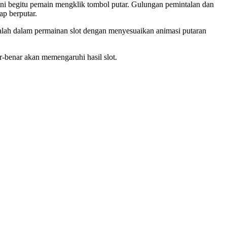
ni begitu pemain mengklik tombol putar. Gulungan pemintalan dan
ap berputar.
kalah dalam permainan slot dengan menyesuaikan animasi putaran
r-benar akan memengaruhi hasil slot.