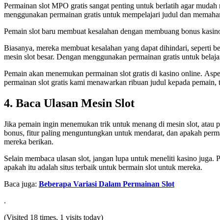
Permainan slot MPO gratis sangat penting untuk berlatih agar muda
menggunakan permainan gratis untuk mempelajari judul dan memaham
Pemain slot baru membuat kesalahan dengan membuang bonus kasino a
Biasanya, mereka membuat kesalahan yang dapat dihindari, seperti 
mesin slot besar. Dengan menggunakan permainan gratis untuk belaja
Pemain akan menemukan permainan slot gratis di kasino online. Aspe
permainan slot gratis kami menawarkan ribuan judul kepada pemain, t
4. Baca Ulasan Mesin Slot
Jika pemain ingin menemukan trik untuk menang di mesin slot, atau p
bonus, fitur paling menguntungkan untuk mendarat, dan apakah perma
mereka berikan.
Selain membaca ulasan slot, jangan lupa untuk meneliti kasino juga
apakah itu adalah situs terbaik untuk bermain slot untuk mereka.
Baca juga:
Beberapa Variasi Dalam Permainan Slot
.
(Visited 18 times, 1 visits today)