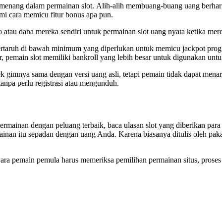
h menang dalam permainan slot. Alih-alih membuang-buang uang berhar
i cara memicu fitur bonus apa pun.
tau dana mereka sendiri untuk permainan slot uang nyata ketika mer
bertaruh di bawah minimum yang diperlukan untuk memicu jackpot prog
r, pemain slot memiliki bankroll yang lebih besar untuk digunakan un
k gimnya sama dengan versi uang asli, tetapi pemain tidak dapat mena
anpa perlu registrasi atau mengunduh.
ermainan dengan peluang terbaik, baca ulasan slot yang diberikan par
inan itu sepadan dengan uang Anda. Karena biasanya ditulis oleh pak
. Para pemain pemula harus memeriksa pemilihan permainan situs, pro