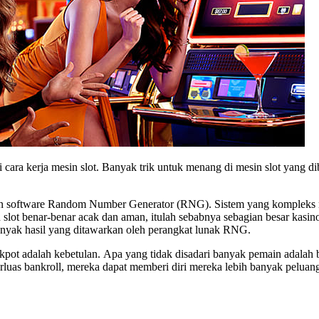
ra kerja mesin slot. Banyak trik untuk menang di mesin slot yang di
 software Random Number Generator (RNG). Sistem yang kompleks meng
slot benar-benar acak dan aman, itulah sebabnya sebagian besar kasi
 banyak hasil yang ditawarkan oleh perangkat lunak RNG.
ckpot adalah kebetulan. Apa yang tidak disadari banyak pemain adalah
luas bankroll, mereka dapat memberi diri mereka lebih banyak peluang