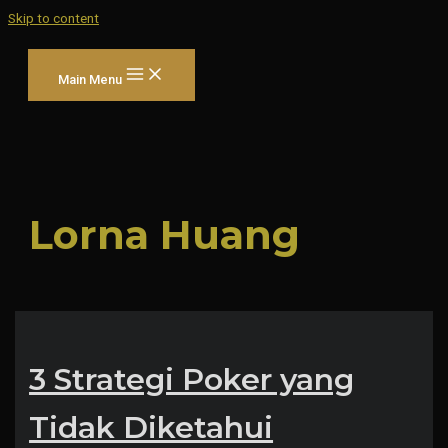
Skip to content
Main Menu
Lorna Huang
3 Strategi Poker yang
Tidak Diketahui