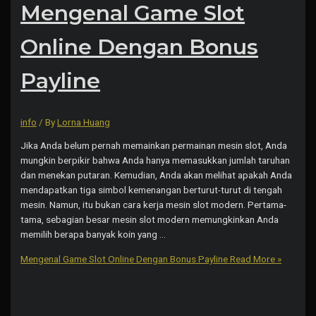
Mengenal Game Slot
Online Dengan Bonus
Payline
info
/ By
Lorna Huang
Jika Anda belum pernah memainkan permainan mesin slot, Anda
mungkin berpikir bahwa Anda hanya memasukkan jumlah taruhan
dan menekan putaran. Kemudian, Anda akan melihat apakah Anda
mendapatkan tiga simbol kemenangan berturut-turut di tengah
mesin. Namun, itu bukan cara kerja mesin slot modern. Pertama-
tama, sebagian besar mesin slot modern memungkinkan Anda
memilih berapa banyak koin yang …
Mengenal Game Slot Online Dengan Bonus Payline
Read More »