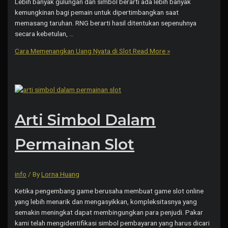
Lebih banyak gulungan dan simbol berarti ada lebih banyak
kemungkinan bagi pemain untuk dipertimbangkan saat
memasang taruhan. RNG berarti hasil ditentukan sepenuhnya
secara kebetulan, …
Cara Memenangkan Uang Nyata di Slot
Read More »
Arti Simbol Dalam
Permainan Slot
info
/ By
Lorna Huang
Ketika pengembang game berusaha membuat game slot online
yang lebih menarik dan mengasyikkan, kompleksitasnya yang
semakin meningkat dapat membingungkan para penjudi. Pakar
kami telah mengidentifikasi simbol pembayaran yang harus dicari