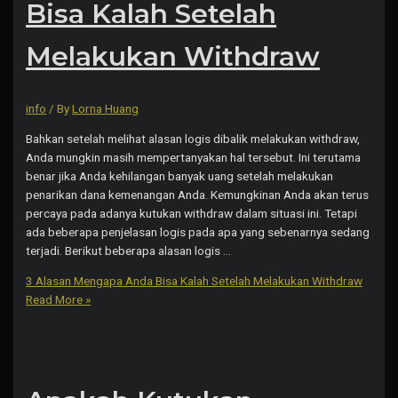
Bisa Kalah Setelah
Melakukan Withdraw
info
/ By
Lorna Huang
Bahkan setelah melihat alasan logis dibalik melakukan withdraw,
Anda mungkin masih mempertanyakan hal tersebut. Ini terutama
benar jika Anda kehilangan banyak uang setelah melakukan
penarikan dana kemenangan Anda. Kemungkinan Anda akan terus
percaya pada adanya kutukan withdraw dalam situasi ini. Tetapi
ada beberapa penjelasan logis pada apa yang sebenarnya sedang
terjadi. Berikut beberapa alasan logis …
3 Alasan Mengapa Anda Bisa Kalah Setelah Melakukan Withdraw
Read More »