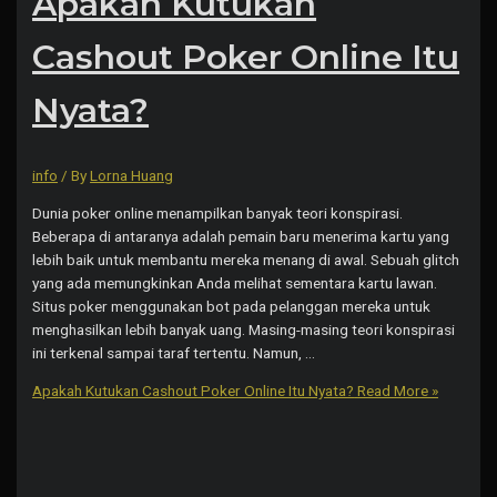
Apakah Kutukan
Cashout Poker Online Itu
Nyata?
info
/ By
Lorna Huang
Dunia poker online menampilkan banyak teori konspirasi.
Beberapa di antaranya adalah pemain baru menerima kartu yang
lebih baik untuk membantu mereka menang di awal. Sebuah glitch
yang ada memungkinkan Anda melihat sementara kartu lawan.
Situs poker menggunakan bot pada pelanggan mereka untuk
menghasilkan lebih banyak uang. Masing-masing teori konspirasi
ini terkenal sampai taraf tertentu. Namun, …
Apakah Kutukan Cashout Poker Online Itu Nyata?
Read More »