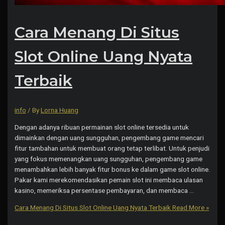
Cara Menang Di Situs
Slot Online Uang Nyata
Terbaik
info
/ By
Lorna Huang
Dengan adanya ribuan permainan slot online tersedia untuk
dimainkan dengan uang sungguhan, pengembang game mencari
fitur tambahan untuk membuat orang tetap terlibat. Untuk penjudi
yang fokus memenangkan uang sungguhan, pengembang game
menambahkan lebih banyak fitur bonus ke dalam game slot online.
Pakar kami merekomendasikan pemain slot ini membaca ulasan
kasino, memeriksa persentase pembayaran, dan membaca …
Cara Menang Di Situs Slot Online Uang Nyata Terbaik
Read More »