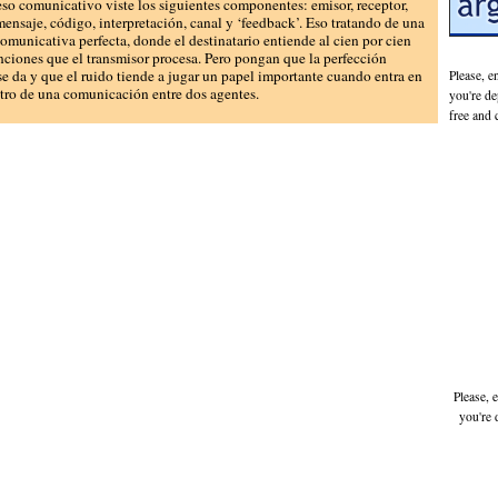
so comunicativo viste los siguientes componentes: emisor, receptor,
mensaje, código, interpretación, canal y ‘feedback’. Eso tratando de una
omunicativa perfecta, donde el destinatario entiende al cien por cien
enciones que el transmisor procesa. Pero pongan que la perfección
se da y que el ruido tiende a jugar un papel importante cuando entra en
Please, e
tro de una comunicación entre dos agentes.
you're de
free and 
Please, 
you're 