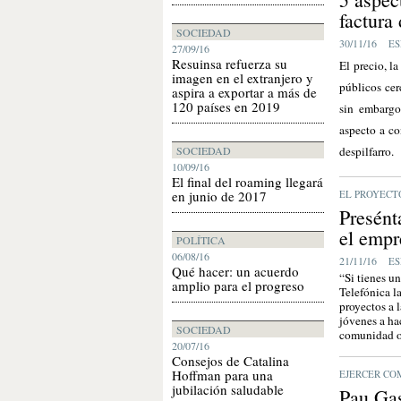
factura 
SOCIEDAD
30/11/16
ES
27/09/16
Resuinsa refuerza su
El precio, la
imagen en el extranjero y
públicos cer
aspira a exportar a más de
120 países en 2019
sin embargo 
aspecto a co
SOCIEDAD
despilfarro.
10/09/16
El final del roaming llegará
en junio de 2017
EL PROYECT
Presént
el empr
POLÍTICA
06/08/16
21/11/16
ES
Qué hacer: un acuerdo
“Si tienes u
amplio para el progreso
Telefónica l
proyectos a 
jóvenes a ha
SOCIEDAD
comunidad o 
20/07/16
Consejos de Catalina
Hoffman para una
EJERCER CO
jubilación saludable
Pau Gas