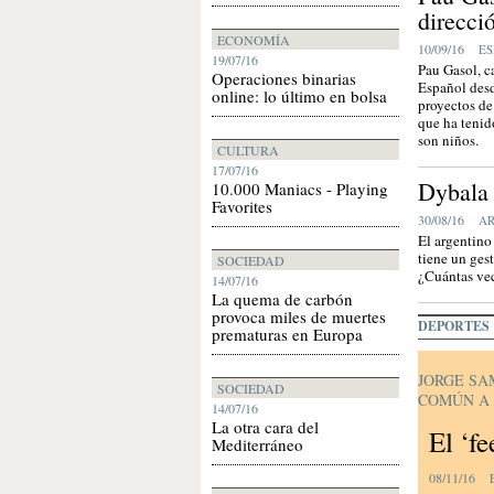
direcci
ECONOMÍA
10/09/16
ES
19/07/16
Pau Gasol, 
Operaciones binarias
Español desd
online: lo último en bolsa
proyectos de
que ha tenido
son niños.
CULTURA
17/07/16
Dybala 
10.000 Maniacs - Playing
Favorites
30/08/16
A
El argentin
tiene un ges
SOCIEDAD
¿Cuántas vec
14/07/16
La quema de carbón
provoca miles de muertes
DEPORTES
prematuras en Europa
JORGE SA
SOCIEDAD
COMÚN A
14/07/16
La otra cara del
El ‘f
Mediterráneo
08/11/16