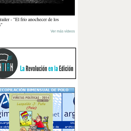
iler - "El frío anochecer de los
s"
Ver más vídeos
ECOPILACIÓN BIMENSUAL DE POLO