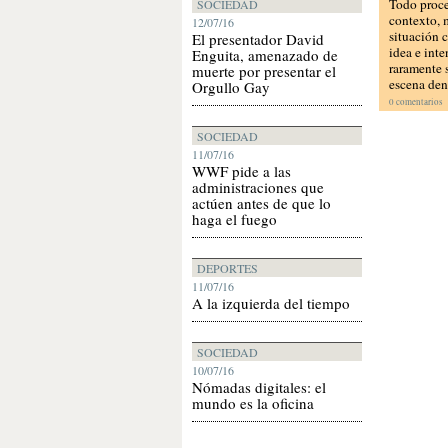
Todo proce
SOCIEDAD
contexto, 
12/07/16
situación c
El presentador David
idea e int
Enguita, amenazado de
raramente 
muerte por presentar el
escena den
Orgullo Gay
0 comentarios
SOCIEDAD
11/07/16
WWF pide a las
administraciones que
actúen antes de que lo
haga el fuego
DEPORTES
11/07/16
A la izquierda del tiempo
SOCIEDAD
10/07/16
Nómadas digitales: el
mundo es la oficina