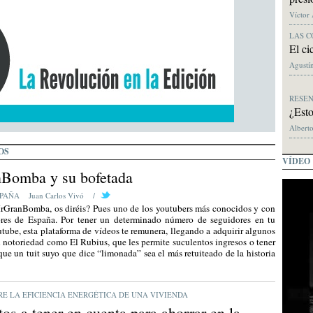
Víctor
LAS C
El ci
Agustín
RESE
¿Esto
Alberto
OS
VÍDEO
Bomba y su bofetada
PAÑA
Juan Carlos Vivó
/
rGranBomba, os diréis? Pues uno de los youtubers más conocidos y con
res de España. Por tener un determinado número de seguidores en tu
tube, esta plataforma de vídeos te remunera, llegando a adquirir algunos
n notoriedad como El Rubius, que les permite suculentos ingresos o tener
que un tuit suyo que dice “limonada” sea el más retuiteado de la historia
RE LA EFICIENCIA ENERGÉTICA DE UNA VIVIENDA
tos a tener en cuenta para ahorrar en la