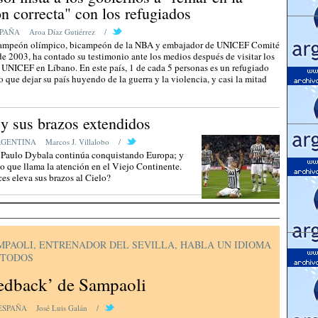
ón correcta" con los refugiados
PAÑA
Aroa Díaz Gutiérrez
/
campeón olímpico, bicampeón de la NBA y embajador de UNICEF Comité
e 2003, ha contado su testimonio ante los medios después de visitar los
 UNICEF en Líbano. En este país, 1 de cada 5 personas es un refugiado
 que dejar su país huyendo de la guerra y la violencia, y casi la mitad
y sus brazos extendidos
RGENTINA
Marcos J. Villalobo
/
o Paulo Dybala continúa conquistando Europa; y
to que llama la atención en el Viejo Continente.
es eleva sus brazos al Cielo?
MPAOLI, ENTRENADOR DEL SEVILLA, HABLA UN IDIOMA
 TODOS
eedback’ de Sampaoli
ESPAÑA
José Luis Galán
/