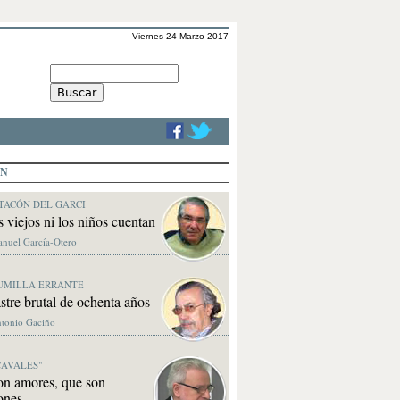
Viernes 24 Marzo 2017
ÓN
TACÓN DEL GARCI
s viejos ni los niños cuentan
anuel García-Otero
UMILLA ERRANTE
stre brutal de ochenta años
ntonio Gaciño
CAVALES"
on amores, que son
ones