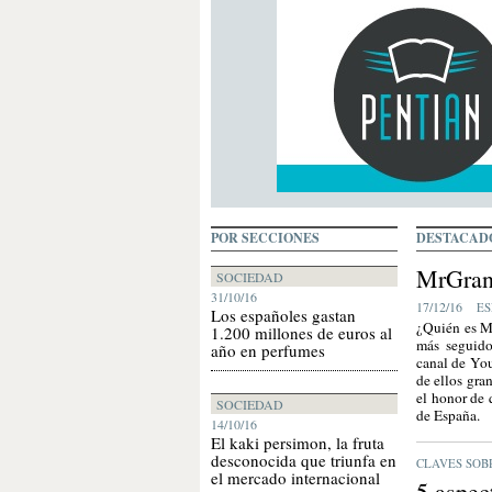
POR SECCIONES
DESTACAD
MrGran
SOCIEDAD
31/10/16
17/12/16
ES
Los españoles gastan
¿Quién es M
1.200 millones de euros al
más seguido
año en perfumes
canal de You
de ellos gra
el honor de 
SOCIEDAD
de España.
14/10/16
El kaki persimon, la fruta
desconocida que triunfa en
CLAVES SOB
el mercado internacional
5 aspec