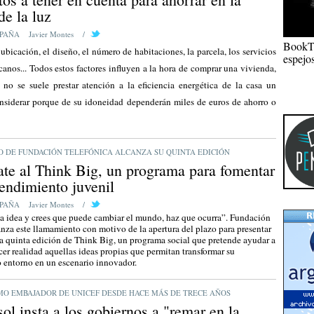
de la luz
PAÑA
Javier Montes
/
BookTra
 ubicación, el diseño, el número de habitaciones, la parcela, los servicios
espejo
canos... Todos estos factores influyen a la hora de comprar una vivienda,
no se suele prestar atención a la eficiencia energética de la casa un
nsiderar porque de su idoneidad dependerán miles de euros de ahorro o
O DE FUNDACIÓN TELEFÓNICA ALCANZA SU QUINTA EDICIÓN
ate al Think Big, un programa para fomentar
endimiento juvenil
PAÑA
Javier Montes
/
R
na idea y crees que puede cambiar el mundo, haz que ocurra”. Fundación
anza este llamamiento con motivo de la apertura del plazo para presentar
la quinta edición de Think Big, un programa social que pretende ayudar a
cer realidad aquellas ideas propias que permitan transformar su
entorno en un escenario innovador.
MO EMBAJADOR DE UNICEF DESDE HACE MÁS DE TRECE AÑOS
ol insta a los gobiernos a "remar en la