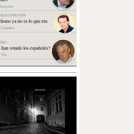
 Arrogante
OSAS COMO SON
clismo ya no es lo que era
 Castellote
NEKA
 han votado los españoles?
 Vila