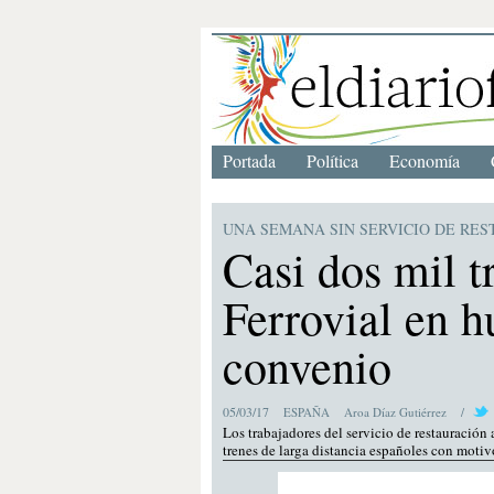
Portada
Política
Economía
UNA SEMANA SIN SERVICIO DE RE
Casi dos mil t
Ferrovial en h
convenio
05/03/17
ESPAÑA
Aroa Díaz Gutiérrez
/
Los trabajadores del servicio de restauració
trenes de larga distancia españoles con motivo