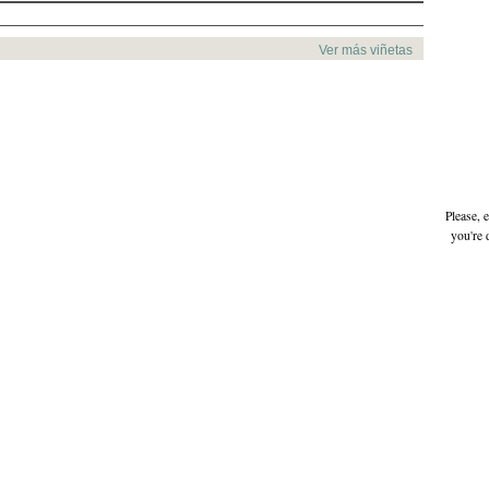
Ver más viñetas
Please, 
you're 