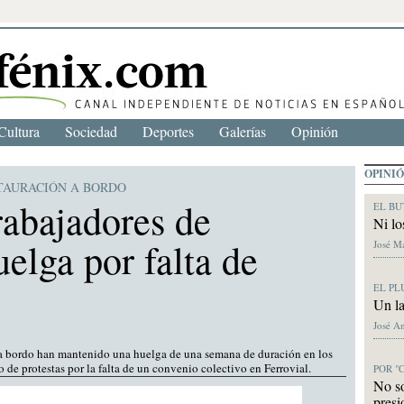
Cultura
Sociedad
Deportes
Galerías
Opinión
OPINI
STAURACIÓN A BORDO
rabajadores de
EL BU
Ni lo
uelga por falta de
José M
EL PL
Un la
José A
n a bordo han mantenido una huelga de una semana de duración en los
 de protestas por la falta de un convenio colectivo en Ferrovial.
POR "
No s
presi