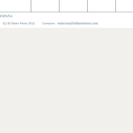
ESPAÑA
redaccion@eldiariofenix.com
(C) El Diario Fénix 2011 Contacto: