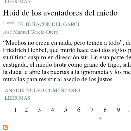
LEER MÁS
Huid de los aventadores del miedo
13/05/16
EL BUTACÓN DEL GARCI
José Manuel García-Otero
“Muchos no creen en nada, pero temen a todo”, di
Friedrich Hebbel, que murió hace casi dos siglos 
su último suspiro en dirección sur. En esta parte 
castigada, el miedo brota como grano de trigo, sal
la duda le abre las puertas a la ignorancia y los m
murallas para resistir al asedio de los justos.
AÑADIR NUEVO COMENTARIO
LEER MÁS
2
3
4
5
6
7
8
9
1
»