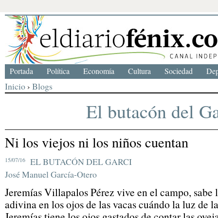
Portada
Política
Economía
Cultura
Sociedad
Dep
Inicio
›
Blogs
El butacón del Ga
Ni los viejos ni los niños cuentan
15/07/16
EL BUTACÓN DEL GARCI
José Manuel García-Otero
Jeremías Villapalos Pérez vive en el campo, sabe le
adivina en los ojos de las vacas cuándo la luz de l
Jeremías tiene los ojos gastados de contar las ove