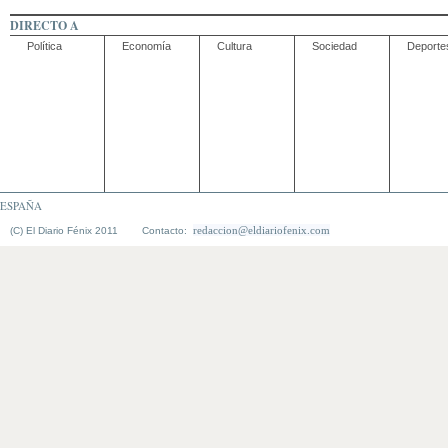
DIRECTO A
Política
Economía
Cultura
Sociedad
Deporte
ESPAÑA
redaccion@eldiariofenix.com
(C) El Diario Fénix 2011 Contacto: