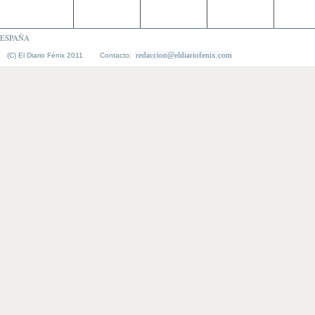
ESPAÑA
redaccion@eldiariofenix.com
(C) El Diario Fénix 2011 Contacto: