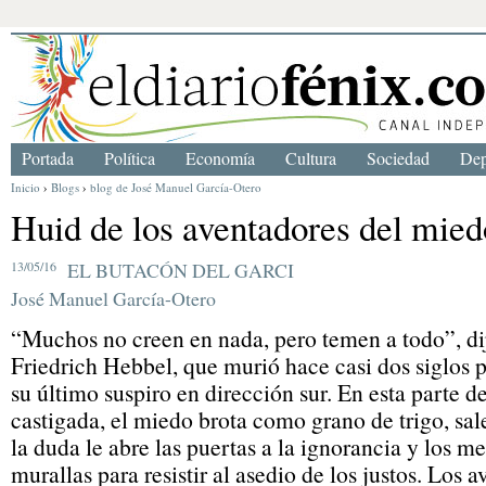
Portada
Política
Economía
Cultura
Sociedad
Dep
Inicio
›
Blogs
›
blog de José Manuel García-Otero
Huid de los aventadores del mied
13/05/16
EL BUTACÓN DEL GARCI
José Manuel García-Otero
“Muchos no creen en nada, pero temen a todo”, di
Friedrich Hebbel, que murió hace casi dos siglos 
su último suspiro en dirección sur. En esta parte 
castigada, el miedo brota como grano de trigo, sal
la duda le abre las puertas a la ignorancia y los m
murallas para resistir al asedio de los justos. Los