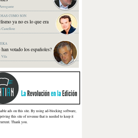
 Arrogante
OSAS COMO SON
clismo ya no es lo que era
 Castellote
NEKA
 han votado los españoles?
 Vila
nable ads on this site. By using ad-blocking software,
priving this site of revenue that is needed to keep it
current. Thank you.