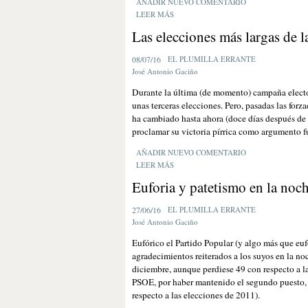
AÑADIR NUEVO COMENTARIO
LEER MÁS
Las elecciones más largas de la
08/07/16
EL PLUMILLA ERRANTE
José Antonio Gaciño
Durante la última (de momento) campaña elector
unas terceras elecciones. Pero, pasadas las forz
ha cambiado hasta ahora (doce días después de l
proclamar su victoria pírrica como argumento fu
AÑADIR NUEVO COMENTARIO
LEER MÁS
Euforia y patetismo en la noch
27/06/16
EL PLUMILLA ERRANTE
José Antonio Gaciño
Eufórico el Partido Popular (y algo más que eu
agradecimientos reiterados a los suyos en la n
diciembre, aunque perdiese 49 con respecto a la 
PSOE, por haber mantenido el segundo puesto, 
respecto a las elecciones de 2011).