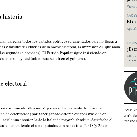
Víctor
 historia
LAS C
El ci
Agustín
al, parecían todos los partidos políticos juramentados para no llegar a
RESE
adas y falsificadas euforias de la noche electoral, la impresión es que nada
¿Esto
as segundas elecciones). El Partido Popular sigue insistiendo en
Alberto
ndamental, y casi único, para seguir en el gobierno.
e electoral
fórico un sonado Mariano Rajoy en su balbuciente discurso de
Please, e
oche de celebración) por haber ganado catorce escaños más que en
you're de
legislatura anterior, la de la holgada mayoría absoluta. Satisfecho el
free and 
aunque perdiendo cinco diputados con respecto al 20-D (y 25 con