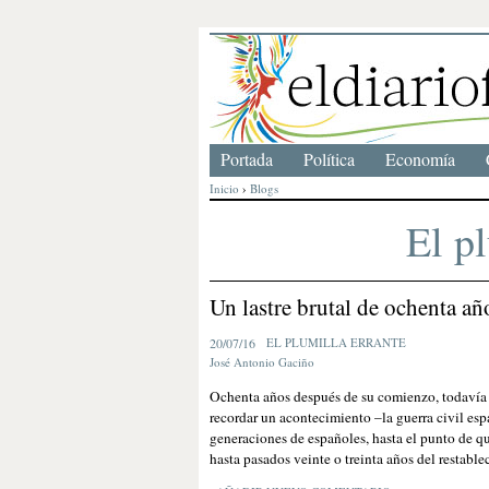
Portada
Política
Economía
Inicio
›
Blogs
El p
Un lastre brutal de ochenta añ
20/07/16
EL PLUMILLA ERRANTE
José Antonio Gaciño
Ochenta años después de su comienzo, todavía t
recordar un acontecimiento –la guerra civil es
generaciones de españoles, hasta el punto de q
hasta pasados veinte o treinta años del restabl