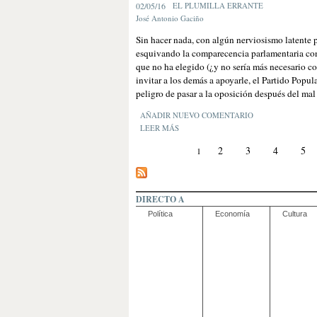
02/05/16
EL PLUMILLA ERRANTE
José Antonio Gaciño
Sin hacer nada, con algún nerviosismo latente p
esquivando la comparecencia parlamentaria con
que no ha elegido (¿y no sería más necesario c
invitar a los demás a apoyarle, el Partido Pop
peligro de pasar a la oposición después del mal 
AÑADIR NUEVO COMENTARIO
LEER MÁS
2
3
4
5
1
DIRECTO A
Política
Economía
Cultura