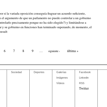
or si la variada oposición conseguía fraguar un acuerdo suficiente,
 el argumento de que un parlamento no puede controlar a un gobierno
ontrolarlo precisamente porque no ha sido elegido?) y limitándose a
ular y su gobierno en funciones han terminado superando, de momento, el
result
6
7
8
9
…
última »
siguiente ›
Sociedad
Deportes
Galerías
Facebook
Imágenes
Linkedin
Vídeos
RSS
Twitter