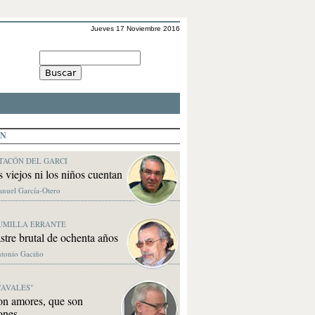
Jueves 17 Noviembre 2016
ÓN
TACÓN DEL GARCI
s viejos ni los niños cuentan
anuel García-Otero
UMILLA ERRANTE
stre brutal de ochenta años
ntonio Gaciño
CAVALES"
on amores, que son
ones