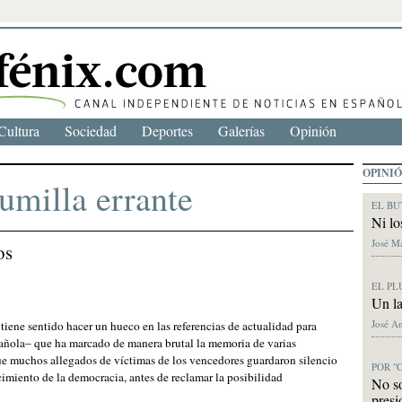
Cultura
Sociedad
Deportes
Galerías
Opinión
OPINI
lumilla errante
EL BU
Ni lo
José M
os
EL PL
Un la
José A
iene sentido hacer un hueco en las referencias de actualidad para
pañola– que ha marcado de manera brutal la memoria de varias
ue muchos allegados de víctimas de los vencedores guardaron silencio
POR "
ecimiento de la democracia, antes de reclamar la posibilidad
No s
presi