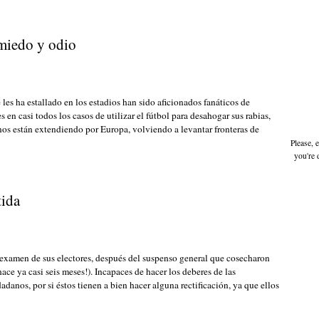
 miedo y odio
 les ha estallado en los estadios han sido aficionados fanáticos de
 en casi todos los casos de utilizar el fútbol para desahogar sus rabias,
nos están extendiendo por Europa, volviendo a levantar fronteras de
Please, 
you're 
tida
 examen de sus electores, después del suspenso general que cosecharon
ace ya casi seis meses!). Incapaces de hacer los deberes de las
danos, por si éstos tienen a bien hacer alguna rectificación, ya que ellos