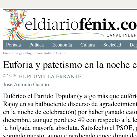
Portada
Política
Economía
Cultura
Sociedad
Dep
Inicio
›
Blogs
›
blog de José Antonio Gaciño
Euforia y patetismo en la noche e
27/06/16
EL PLUMILLA ERRANTE
José Antonio Gaciño
Eufórico el Partido Popular (y algo más que eufó
Rajoy en su balbuciente discurso de agradecimiento
en la noche de celebración) por haber ganado cat
diciembre, aunque perdiese 49 con respecto a la leg
la holgada mayoría absoluta. Satisfecho el PSOE,
segundo puesto, aunque perdiendo cinco diputado