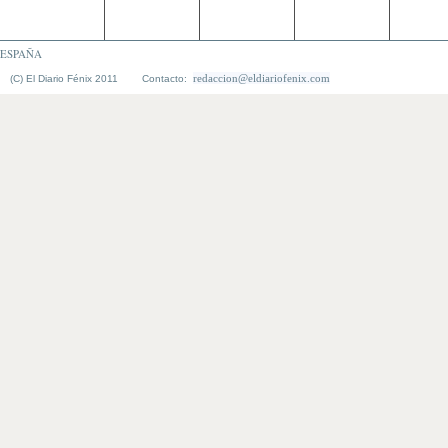
ESPAÑA
redaccion@eldiariofenix.com
(C) El Diario Fénix 2011 Contacto: