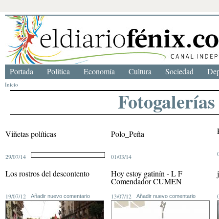
Portada
Política
Economía
Cultura
Sociedad
Dep
Inicio
Fotogalerías
Viñetas políticas
Polo_Peña
29/07/14
01/03/14
Los rostros del descontento
Hoy estoy gatinín - L F
Comendador CUMEN
19/07/12
13/07/12
Añadir nuevo comentario
Añadir nuevo comentario