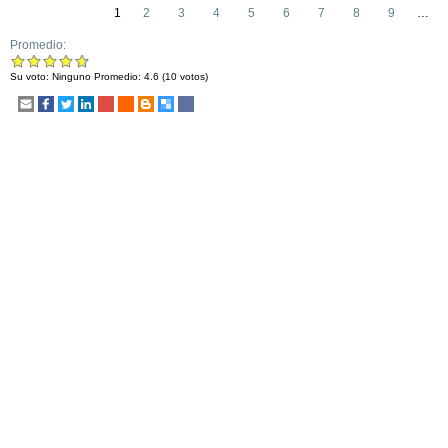
1
2
3
4
5
6
7
8
9
…
Promedio:
Su voto:
Ninguno
Promedio:
4.6
(
10
votos)