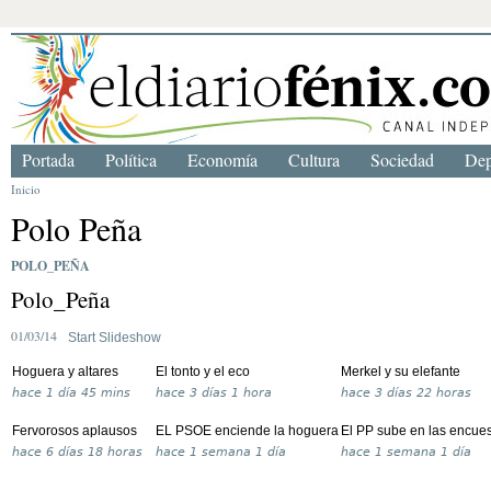
Portada
Política
Economía
Cultura
Sociedad
Dep
Inicio
Polo Peña
POLO_PEÑA
Polo_Peña
01/03/14
Start Slideshow
Hoguera y altares
El tonto y el eco
Merkel y su elefante
hace
1 día 45 mins
hace
3 días 1 hora
hace
3 días 22 horas
Fervorosos aplausos
EL PSOE enciende la hoguera
El PP sube en las encue
hace
6 días 18 horas
hace
1 semana 1 día
hace
1 semana 1 día