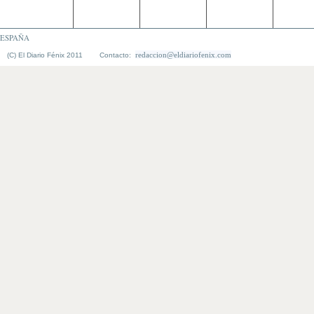
ESPAÑA
redaccion@eldiariofenix.com
(C) El Diario Fénix 2011 Contacto: