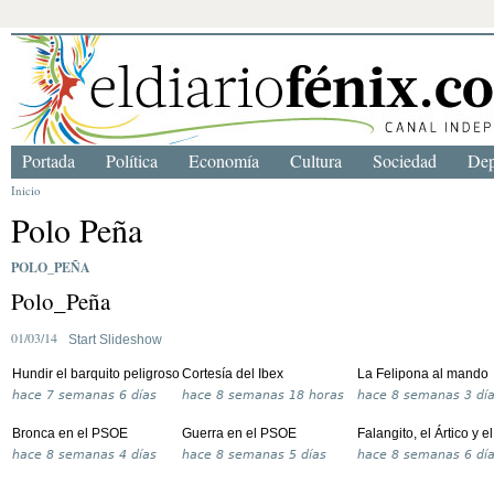
Portada
Política
Economía
Cultura
Sociedad
Dep
Inicio
Polo Peña
POLO_PEÑA
Polo_Peña
01/03/14
Start Slideshow
Hundir el barquito peligroso
Cortesía del Ibex
La Felipona al mando
hace
7 semanas 6 días
hace
8 semanas 18 horas
hace
8 semanas 3 dí
Bronca en el PSOE
Guerra en el PSOE
Falangito, el Ártico y e
hace
8 semanas 4 días
hace
8 semanas 5 días
hace
8 semanas 6 dí