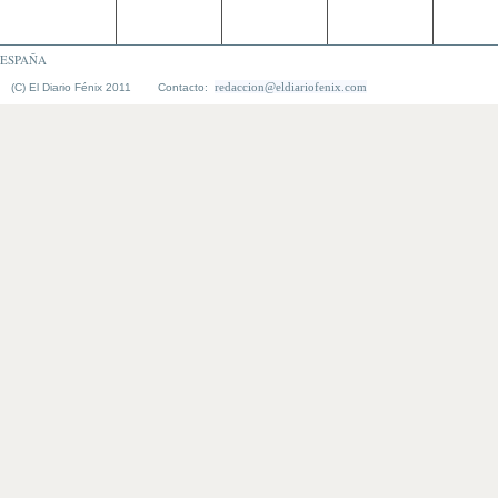
ESPAÑA
redaccion@eldiariofenix.com
(C) El Diario Fénix 2011 Contacto: