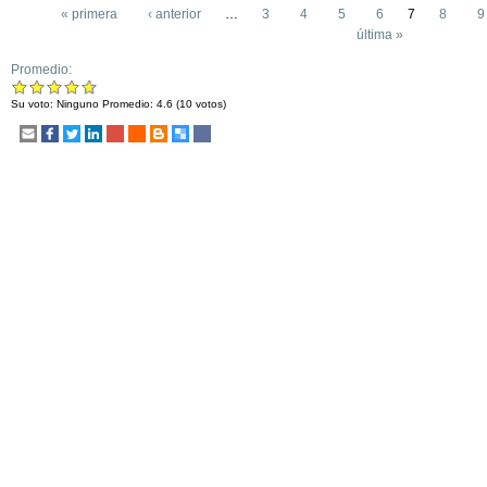
« primera
‹ anterior
…
3
4
5
6
7
8
9
última »
Promedio:
Su voto:
Ninguno
Promedio:
4.6
(
10
votos)