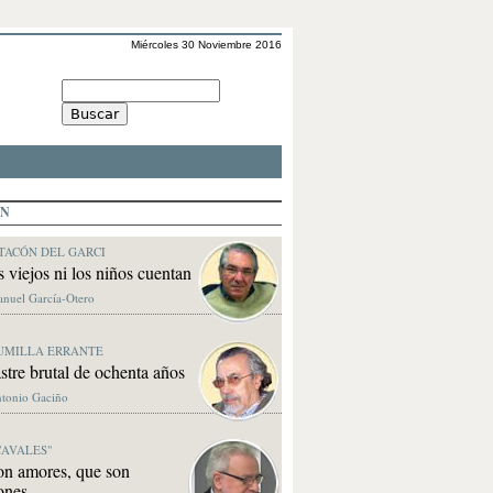
Miércoles 30 Noviembre 2016
ÓN
TACÓN DEL GARCI
s viejos ni los niños cuentan
anuel García-Otero
UMILLA ERRANTE
stre brutal de ochenta años
ntonio Gaciño
CAVALES"
on amores, que son
ones