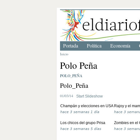
Portada
Política
Economía
Inicio
Polo Peña
POLO_PEÑA
Polo_Peña
01/03/14
Start Slideshow
Champán y elecciones en USA
Rajoy y el mam
hace
3 semanas 1 día
hace
3 semana
Los chicos del grupo Prisa
Zombies en el
hace
3 semanas 5 días
hace
3 semana