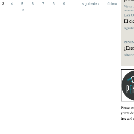
3
4
5
6
7
8
9
…
siguiente ›
última
Víctor
»
LAS C
El ci
Agustín
RESE
¿Esto
Alberto
Please, e
you're de
free and 