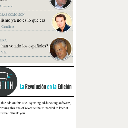
 Arrogante
OSAS COMO SON
clismo ya no es lo que era
 Castellote
NEKA
 han votado los españoles?
 Vila
nable ads on this site. By using ad-blocking software,
priving this site of revenue that is needed to keep it
current. Thank you.