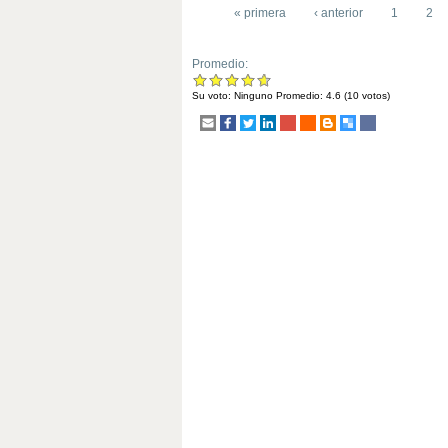
« primera
‹ anterior
1
2
Promedio:
Su voto:
Ninguno
Promedio:
4.6
(
10
votos)