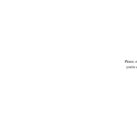
Please, 
you're 