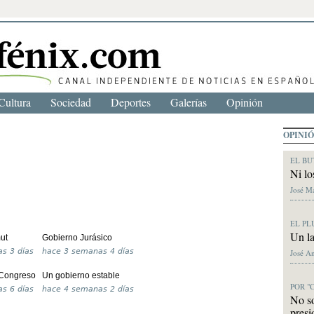
Cultura
Sociedad
Deportes
Galerías
Opinión
OPINI
EL BU
Ni lo
José M
EL PL
Un la
ut
Gobierno Jurásico
s 3 días
hace
3 semanas 4 días
José A
 Congreso
Un gobierno estable
POR "
s 6 días
hace
4 semanas 2 días
No s
presi