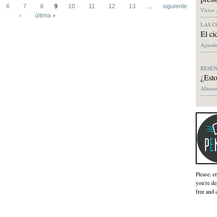
6
7
8
9
10
11
12
13
…
siguiente
Víctor
›
última »
LAS C
El ci
Agustín
RESE
¿Esto
Alberto
Please, e
you're de
free and 