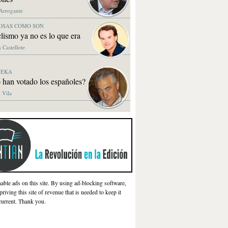
 Arrogante
OSAS COMO SON
clismo ya no es lo que era
 Castellote
NEKA
 han votado los españoles?
 Vila
nable ads on this site. By using ad-blocking software,
priving this site of revenue that is needed to keep it
current. Thank you.