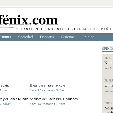
Cultura
Sociedad
Deportes
Galerías
Opinión
OPINI
EL BU
Ni lo
José M
EL PL
Un la
 rebaño
El garrote entra en el cole
1 día
hace
11 semanas 5 días
José A
rro y el Banco Mundial
Analítica del Pacto PP/Ciudadanos
POR "
7 horas
hace
13 semanas 1 hora
No s
presi