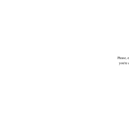
Please, 
you're 