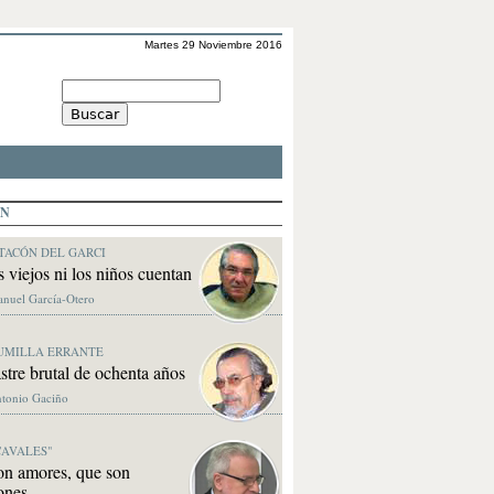
Martes 29 Noviembre 2016
ÓN
TACÓN DEL GARCI
s viejos ni los niños cuentan
anuel García-Otero
UMILLA ERRANTE
stre brutal de ochenta años
ntonio Gaciño
CAVALES"
on amores, que son
ones