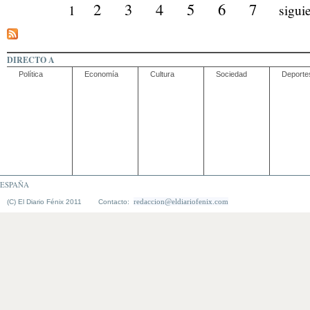
2
3
4
5
6
7
1
siguie
DIRECTO A
Política
Economía
Cultura
Sociedad
Deporte
ESPAÑA
redaccion@eldiariofenix.com
(C) El Diario Fénix 2011 Contacto: