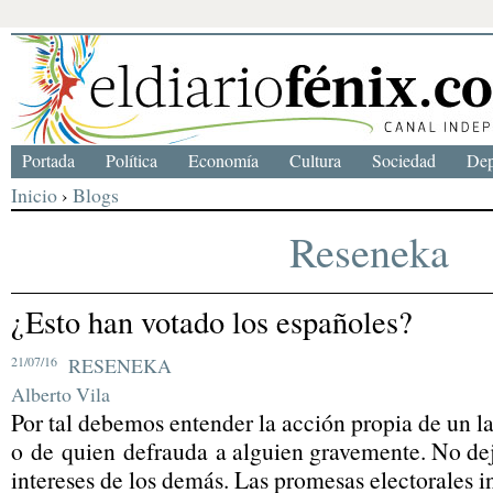
Portada
Política
Economía
Cultura
Sociedad
Dep
Inicio
›
Blogs
Reseneka
¿Esto han votado los españoles?
21/07/16
RESENEKA
Alberto Vila
Por tal debemos entender la acción propia de un l
o de quien defrauda a alguien gravemente. No deja
intereses de los demás. Las promesas electorales 