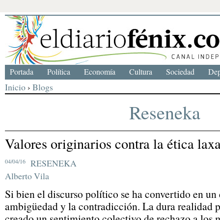
Portada
Política
Economía
Cultura
Sociedad
Dep
Inicio
›
Blogs
Reseneka
Valores originarios contra la ética lax
04/04/16
RESENEKA
Alberto Vila
Si bien el discurso político se ha convertido en un
ambigüedad y la contradicción. La dura realidad p
creado un sentimiento colectivo de rechazo a los 