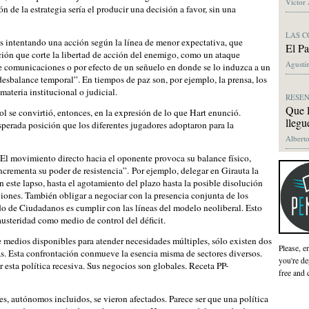
Víctor
n de la estrategia sería el producir una decisión a favor, sin una
LAS C
as intentando una acción según la línea de menor expectativa, que
El Pa
ción que corte la libertad de acción del enemigo, como un ataque
Agustín
de comunicaciones o por efecto de un señuelo en donde se lo induzca a un
esbalance temporal”. En tiempos de paz son, por ejemplo, la prensa, los
materia institucional o judicial.
RESE
Que l
l se convirtió, entonces, en la expresión de lo que Hart enunció.
llegu
sperada posición que los diferentes jugadores adoptaron para la
Alberto
El movimiento directo hacia el oponente provoca su balance físico,
crementa su poder de resistencia”. Por ejemplo, delegar en Girauta la
n este lapso, hasta el agotamiento del plazo hasta la posible disolución
iones. También obligar a negociar con la presencia conjunta de los
o de Ciudadanos es cumplir con las líneas del modelo neoliberal. Esto
austeridad como medio de control del déficit.
e medios disponibles para atender necesidades múltiples, sólo existen dos
Please, e
 Esta confrontación conmueve la esencia misma de sectores diversos.
you're de
r esta política recesiva. Sus negocios son globales. Receta PP-
free and 
s, autónomos incluidos, se vieron afectados. Parece ser que una política