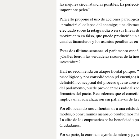
las mejores circunstancias posibles. La perfecció
importante pelea”.
Para ello propone el uso de acciones paradójic
“producirá el colapso del enemigo; una distrac
efectuado sobre la retaguardia o en sus líneas 
movimiento en falso, que puede producirle un d
canales financieros y los asuntos pendientes en 
Estas dos últimas semanas, el parlamento españo
¿Cuáles fueron las verdaderas razones de la ine
investidura?
Hart no recomienda un ataque frontal porque: “
psicológico y por consolidación (el enemigo) in
definición conceptual del proceso que se abre e
del parlamento, puede provocar más radicalizac
firmantes del pacto. Recordemos que el cometid
implica una radicalización sin paliativos de la 
Por ello, cuando nos enfrentamos a una crisis d
modos, o consumimos menos, o producimos más.
La elite de los empresarios se ha beneficiado po
Ciudadanos.
Por su parte, la enorme mayoría de micro y pyme