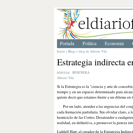
Portada
Política
Economía
Inicio
›
Blogs
›
blog de Alberto Vila
Estrategia indirecta e
05/03/16
RESENEKA
Alberto Vila
Si la Estrategia es la "ciencia y arte de concebi
tiempo y en un espacio determinado para alcanza
quiere decir que estamos frente a un dilema en t
Por un lado, atender a las urgencias del con
cada formación partidaria. Sin olvidar claro, a
hemiciclo de las Cortes. Desatender a cualquier
realidad, en definitiva, a promover la pereza i
Liddell Hart, el creador de la Estrategia Indirec