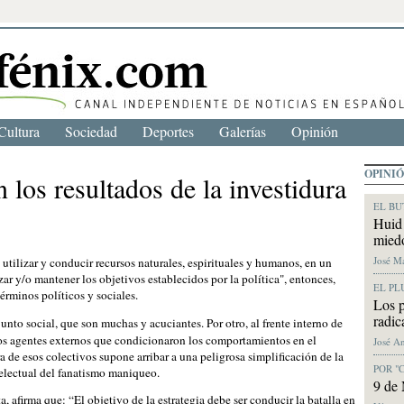
Cultura
Sociedad
Deportes
Galerías
Opinión
OPINI
n los resultados de la investidura
EL BU
Huid 
mied
José M
r, utilizar y conducir recursos naturales, espirituales y humanos, en un
r y/o mantener los objetivos establecidos por la política", entonces,
EL PL
érminos políticos y sociales.
Los p
radic
junto social, que son muchas y acuciantes. Por otro, al frente interno de
 los agentes externos que condicionaron los comportamientos en el
José A
a de esos colectivos supone arribar a una peligrosa simplificación de la
POR "
ntelectual del fanatismo maniqueo.
9 de 
ta, afirma que: “El objetivo de la estrategia debe ser conducir la batalla en