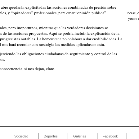
 abre quedarán explicitadas las acciones combinadas de presión sobre
es, y “opinadores” profesionales, para crear “opinión pública”
Please, 
you're 
les, pero inoportunos, mientras que las verdaderas decisiones se
de las acciones propuestas. Aquí se podría incluir la explicación de la
progresistas notables. La hemeroteca no colabora a dar credibilidades. La
l nos hará recordar con nostalgia las medidas aplicadas en esta.
ejerciendo las obligaciones ciudadanas de seguimiento y control de las
os.
nsecuencia, si nos dejan, claro.
Sociedad
Deportes
Galerías
Facebook