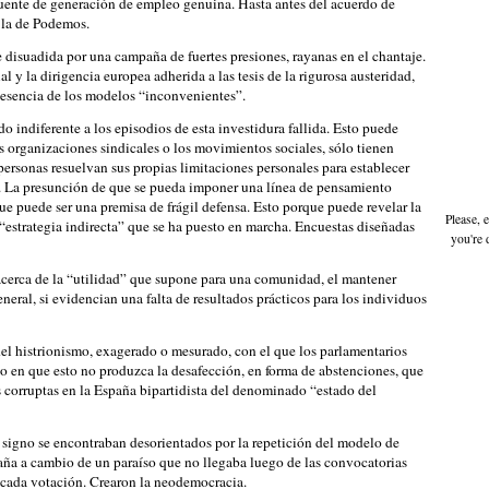
fuente de generación de empleo genuina. Hasta antes del acuerdo de
 la de Podemos.
ue disuadida por una campaña de fuertes presiones, rayanas en el chantaje.
 y la dirigencia europea adherida a las tesis de la rigurosa austeridad,
a esencia de los modelos “inconvenientes”.
o indiferente a los episodios de esta investidura fallida. Esto puede
as organizaciones sindicales o los movimientos sociales, sólo tienen
 personas resuelvan sus propias limitaciones personales para establecer
es. La presunción de que se pueda imponer una línea de pensamiento
que puede ser una premisa de frágil defensa. Esto porque puede revelar la
Please, 
 “estrategia indirecta” que se ha puesto en marcha. Encuestas diseñadas
you're 
ar acerca de la “utilidad” que supone para una comunidad, el mantener
general, si evidencian una falta de resultados prácticos para los individuos
del histrionismo, exagerado o mesurado, con el que los parlamentarios
fío en que esto no produzca la desafección, en forma de abstenciones, que
as corruptas en la España bipartidista del denominado “estado del
o signo se encontraban desorientados por la repetición del modelo de
paña a cambio de un paraíso que no llegaba luego de las convocatorias
e cada votación. Crearon la neodemocracia.