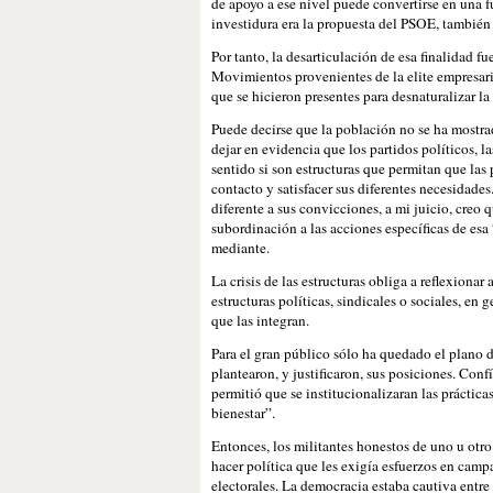
de apoyo a ese nivel puede convertirse en una 
investidura era la propuesta del PSOE, también
Por tanto, la desarticulación de esa finalidad f
Movimientos provenientes de la elite empresarial
que se hicieron presentes para desnaturalizar l
Puede decirse que la población no se ha mostrad
dejar en evidencia que los partidos políticos, l
sentido si son estructuras que permitan que las
contacto y satisfacer sus diferentes necesidad
diferente a sus convicciones, a mi juicio, creo 
subordinación a las acciones específicas de esa
mediante.
La crisis de las estructuras obliga a reflexion
estructuras políticas, sindicales o sociales, en 
que las integran.
Para el gran público sólo ha quedado el plano 
plantearon, y justificaron, sus posiciones. Con
permitió que se institucionalizaran las práctic
bienestar”.
Entonces, los militantes honestos de uno u otr
hacer política que les exigía esfuerzos en cam
electorales. La democracia estaba cautiva entr