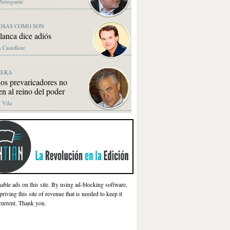
 Arrogante
OSAS COMO SON
lanca dice adiós
 Castellote
NEKA
os prevaricadores no
en al reino del poder
 Vila
nable ads on this site. By using ad-blocking software,
priving this site of revenue that is needed to keep it
current. Thank you.