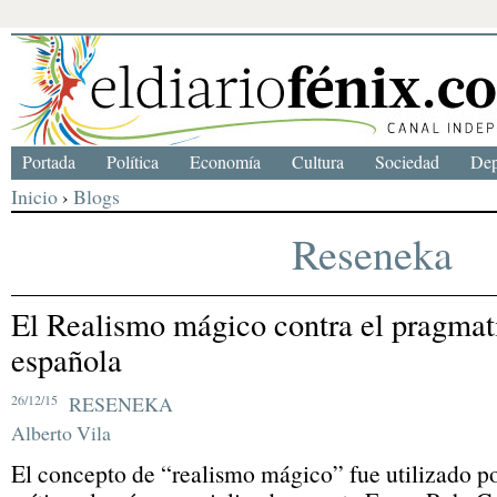
Portada
Política
Economía
Cultura
Sociedad
Dep
Inicio
›
Blogs
Reseneka
El Realismo mágico contra el pragmati
española
26/12/15
RESENEKA
Alberto Vila
El concepto de “realismo mágico” fue utilizado po