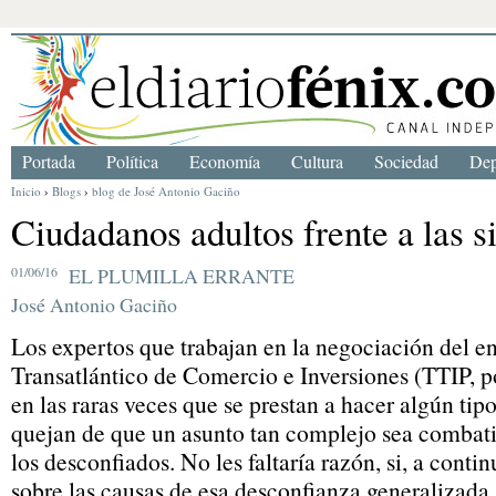
Portada
Política
Economía
Cultura
Sociedad
Dep
Inicio
›
Blogs
›
blog de José Antonio Gaciño
Ciudadanos adultos frente a las 
01/06/16
EL PLUMILLA ERRANTE
José Antonio Gaciño
Los expertos que trabajan en la negociación del e
Transatlántico de Comercio e Inversiones (TTIP, por
en las raras veces que se prestan a hacer algún tip
quejan de que un asunto tan complejo sea combat
los desconfiados. No les faltaría razón, si, a conti
sobre las causas de esa desconfianza generalizada 