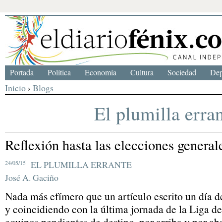
Portada
Política
Economía
Cultura
Sociedad
Dep
Inicio
›
Blogs
El plumilla erra
Reflexión hasta las elecciones general
24/05/15
EL PLUMILLA ERRANTE
José A. Gaciño
Nada más efímero que un artículo escrito un día de 
y coincidiendo con la última jornada de la Liga de 
equipos pendientes de destino, por arriba y por ab