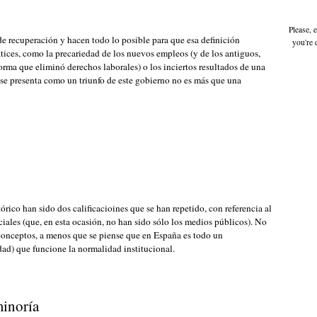
Please, 
recuperación y hacen todo lo posible para que esa definición
you're 
ices, como la precariedad de los nuevos empleos (y de los antiguos,
orma que eliminó derechos laborales) o los inciertos resultados de una
e se presenta como un triunfo de este gobierno no es más que una
rico han sido dos calificacioines que se han repetido, con referencia al
iales (que, en esta ocasión, no han sido sólo los medios públicos). No
 conceptos, a menos que se piense que en España es todo un
ad) que funcione la normalidad institucional.
minoría