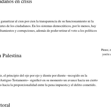
danos en crisis
garantizar al cien por cien la transparencia de su funcionamiento ni la
antes de los ciudadanos. En los sistemas democráticos, por lo menos, hay
amientos y corrupciones, además de poder retirar el voto a los políticos
Please, 
n Palestina
you're 
, el principio del ojo por ojo y diente por diente –recogido en la
l Antiguo Testamento– significó en su momento un avance hacia un cierto
aso hacia la proporcionalidad entre la pena impuesta y el delito cometido.
toral