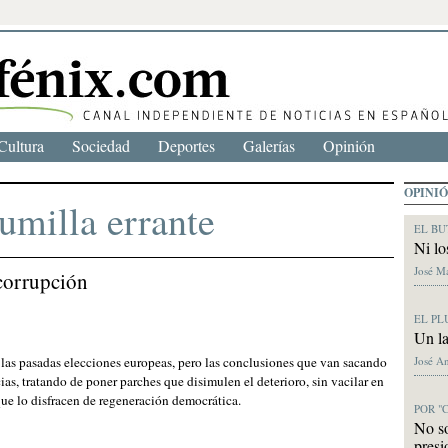
Cultura
Sociedad
Deportes
Galerías
Opinión
OPINI
lumilla errante
EL BU
Ni lo
José M
corrupción
EL PL
Un la
José A
e las pasadas elecciones europeas, pero las conclusiones que van sacando
as, tratando de poner parches que disimulen el deterioro, sin vacilar en
ue lo disfracen de regeneración democrática.
POR "
No s
presi