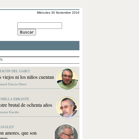
Miércoles 30 Noviembre 2016
ÓN
TACÓN DEL GARCI
s viejos ni los niños cuentan
anuel García-Otero
UMILLA ERRANTE
stre brutal de ochenta años
ntonio Gaciño
CAVALES"
on amores, que son
ones