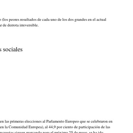
o (los peores resultados de cada uno de los dos grandes en el actual
 de derrota irreversible.
s sociales
 en las primeras elecciones al Parlamento Europeo que se celebraron en
en la Comunidad Europea), al 44,9 por ciento de participación de las
 encuestas siguen marcando para el próximo 25 de mayo, se ha ido