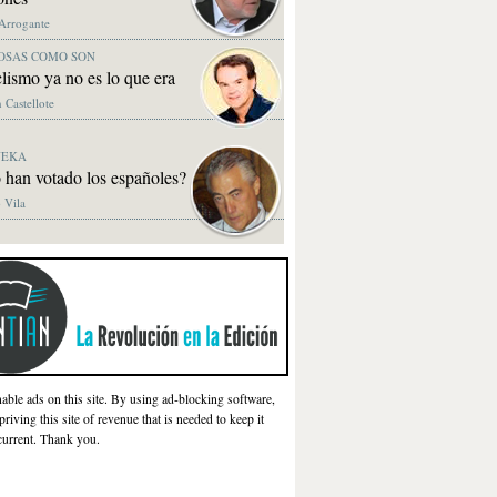
 Arrogante
OSAS COMO SON
clismo ya no es lo que era
 Castellote
NEKA
 han votado los españoles?
 Vila
nable ads on this site. By using ad-blocking software,
priving this site of revenue that is needed to keep it
current. Thank you.