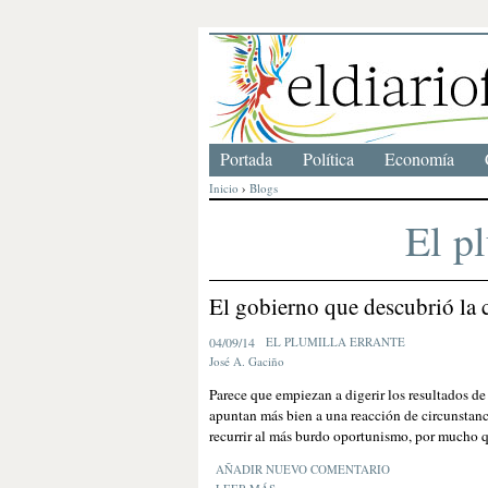
Portada
Política
Economía
Inicio
›
Blogs
El p
El gobierno que descubrió la 
04/09/14
EL PLUMILLA ERRANTE
José A. Gaciño
Parece que empiezan a digerir los resultados d
apuntan más bien a una reacción de circunstanci
recurrir al más burdo oportunismo, por mucho q
AÑADIR NUEVO COMENTARIO