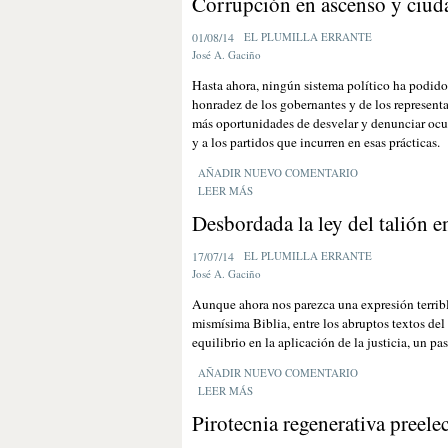
Corrupción en ascenso y ciuda
01/08/14
EL PLUMILLA ERRANTE
José A. Gaciño
Hasta ahora, ningún sistema político ha podido 
honradez de los gobernantes y de los represent
más oportunidades de desvelar y denunciar ocult
y a los partidos que incurren en esas prácticas.
AÑADIR NUEVO COMENTARIO
LEER MÁS
Desbordada la ley del talión e
17/07/14
EL PLUMILLA ERRANTE
José A. Gaciño
Aunque ahora nos parezca una expresión terrible
mismísima Biblia, entre los abruptos textos de
equilibrio en la aplicación de la justicia, un p
AÑADIR NUEVO COMENTARIO
LEER MÁS
Pirotecnia regenerativa preelec