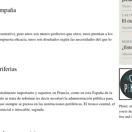
Víctor
ampaña
LAS C
El ci
Agustín
sentativa, pero unos son menos perfectos que otros, unos premian a los
a supuesta eficacia, unos son diseñados según las necesidades del que lo
RESE
¿Esto
Alberto
riferias
realmente importante y superior, en Francia, como en esta España de la
do se trata de reformar (es decir, recortar) la administración pública para
asi siempre se piensa en las instituciones periféricas. El tronco central, el
Please, e
sencial e intocable, sagrada.
you're de
free and 