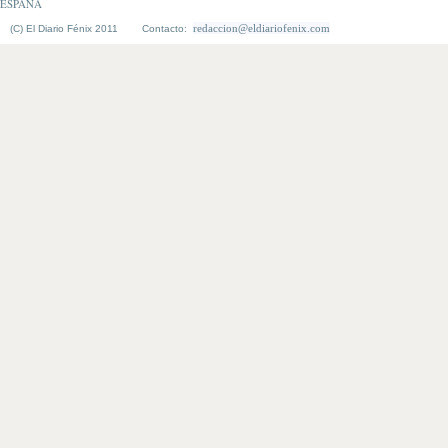
ESPAÑA
redaccion@eldiariofenix.com
(C) El Diario Fénix 2011 Contacto: