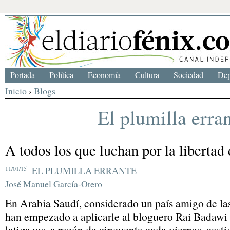
Portada
Política
Economía
Cultura
Sociedad
Dep
Inicio
›
Blogs
El plumilla erra
A todos los que luchan por la libertad
11/01/15
EL PLUMILLA ERRANTE
José Manuel García-Otero
En Arabia Saudí, considerado un país amigo de las
han empezado a aplicarle al bloguero Rai Badawi e
latigazos, a razón de cincuenta cada viernes, cast