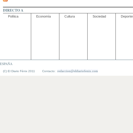
DIRECTO A
Política
Economía
Cultura
Sociedad
Deporte
ESPAÑA
redaccion@eldiariofenix.com
(C) El Diario Fénix 2011 Contacto: